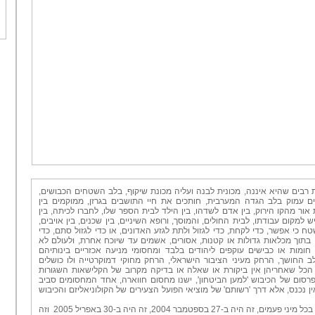
ת רבים שהיא איננה, מכונית לבנה ועליה מכונת שיקוף, בלב השטחים הכבושים
 עמוק בלב הגדה המערבית, חותכים את חיי התושבים בגרזן, ממוקמים בין
 אור מהקו הירוק, בין אדם לשדהו, בין הילד לבית הספר שלו, לחברו לכיתה, בין
ש למקום עבודתו, לבית החולים, והמוסך, ורופא השיניים, בין שכנים, בין אויבים
כי אפשר, כדי לקחת, כדי לגזול ולתת לגזע האדונים, או כדי לגזול סתם, כדי
 בתוך מכלאות גדולות או קטנות, אסורים, אשמים עד שיוכח אחרת, ולעולם לא
ומות או כבישים עוקפים ליהודים בלבד ומחסומי מניעה אכזריים בינותיהם
 החושך, הרחק מעיני הציבור הישראלי, הרחק מחוקי דמוקרטייה ולו כושלים
הכל שאחריהן אין ביקורת או שאלה או בדיקה מקרוב של הקלישאות השגורות
רסום של הכיבוש 'למען הביטחון', ישנו מחסום חווארה, אחד המחסומים סביב
ין נכנס, אלא דרך 'רשותם' של מוציאי הפועל הצעירים של הקול
ו
ניאליזם והכיבוש
זה
ו
זה היה ב-30 באפריל 2005
2004,
בספטמבר
ל מיני פעמים, זה היה ב-27