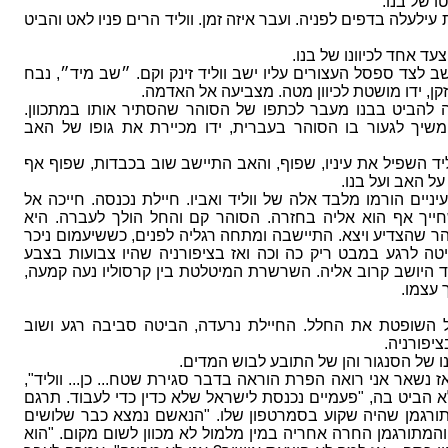
 של בנו.
עלה בדפים לפניה. ועבר איזה זמן. ווליד הרים פניו לאט והביט
עד אחד לכיוונו של בנו.
 לצד ספסל העצורים עליו ישב ווליד זינק וקם. ״שב מיד״, נבח
ן, ידו מושטת לכיוון מטה. מצביעה אל האדמה.
סה להביט בבנו מעבר לכתפו של הסוהר שהסתיר אותו במתכוון.
שיך לגעור בו הסוהר בעברית, ידו מכיירת את גופו של האב
ליד השפיל את עיניו, שפוף, והאב התיישב שוב בכבדות, שפוף אף
על האב ועל בנו.
ניים הורמו מלבד אלה של ווליד ואביו. חיילת נכנסה. חייכה אל
חייך אף הוא אליה בחזרה. הסוהר קם והחל הולך לעברה. היא
ר שהצדיע ויצא. התיישבה ומתחה רגליה לפנים, כששיעמום ניכר
טה לרגע במבט ריק כה וכה ואז בציפורניה שהיו צבועות בצבע
יד היושב קרוב אליה. השרשרת המיטלטת בין קרסוליו נעה קמעה,
 עצמו.
 השופטת את החלל. החיילת נרעדה, הביטה סביבה רגע ושוב
יפורניה.
ו של הסנגור והן של התובע לבוש המדים.
נשאר אני רואה הפרת הוראה בדבר סגירת שטח... כן... ווליד",
 הביט בה, "פעמיים נכנסת לישראל שלא כדין כדי לעבוד. תרגם
רגמן שהיה שקוע בסמרטפון שלו. "הנאשם נמצא כבר שלושים
המתורגמן החרה אחריה במין מלמול לא מכוון לשום מקום. "הוא