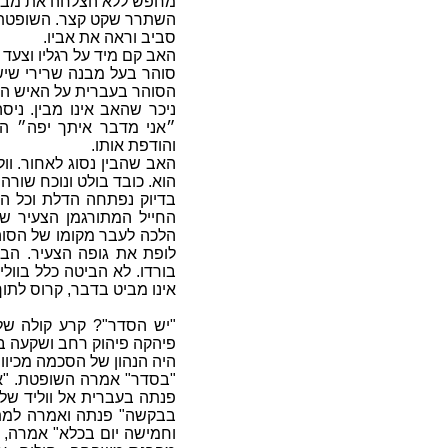
מחפש ללא הצלחה את מבטו
השתרר שקט קצר. השופטת עיל
סביב וראה את אביו.
האב קם מיד על רגליו וצעד צ
סוהר בעל מבנה שרירי שישב
הסוהר בעברית על האיש הזק
ניכר שהאב אינו מבין. ני
״אני מדבר איתך יפה״ המ
והודפת אותו.
האב שהבין נסוג לאחור. וו
הוא. כובד בולט ונוכח שורה 
בדיוק נפתחה הדלת וכל העי
החייל המתורגמן הצעיר ש
הלכה לעבר מקומו של הסוה
לופת את גופה הצעיר. הבי
בורדו. לא הביטה כלל בוול
אינו מביט בדבר, קרוס לתוך
"יש הסדר"? קרע קולה של
פיהקה פיהוק רחב ושקעה בצ
היה הנהון של הסכמה מכיוונ
"
בסדר" אמרה השופטת. "אז 
פנתה בעברית אל ווליד שלא
בבקשה" פנתה ואמרה למתו
וחמישה יום בכלא" אמרה, ו