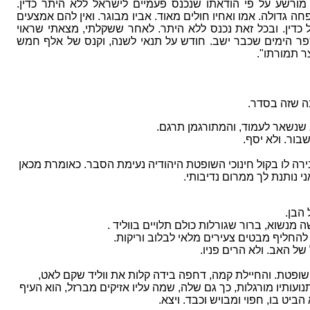
 מורשע על פי הודאתו שנכנס פעמיים לישראל ללא היתר כדין.
גדולה. אמו ואחיו חולים מאוד. אביו מבוגר. ואין להם אמצעים
 כדין. ובכל זאת נכנס ללא היתר. לאחר ששקלתי, מצאתי שראוי
לא כמספר הימים שכבר ישב. חודש על תנאי לשנה, וקנס של אלף חמש
ה שזה
בסדר.
נשאר לעמוד, והמתורגמן תרגם.
בור. ולא יסף.
ירה לו בקול חינוכי השופטת היהודיה נעימת הסבר. כאומרת מכאן
י נותנת לך ממרום נדיבותי.
הבן.
מנשוא, ברור שגורלות כולם תלויים בווליד
.
להחליף מבטים צעירים מלאי לבלוב וריקות
.
של האב. ולא הרים פניו
.
שופטת. והחיילת קמה, דחפה בידה קלות את ווליד שקם לאט,
נועותיו מורגלות, כך גם שלה, שמה עליו אזיקים מברזל, הוא העיף
ביט בו, חפוי ומבויש וכבד. ויצא.