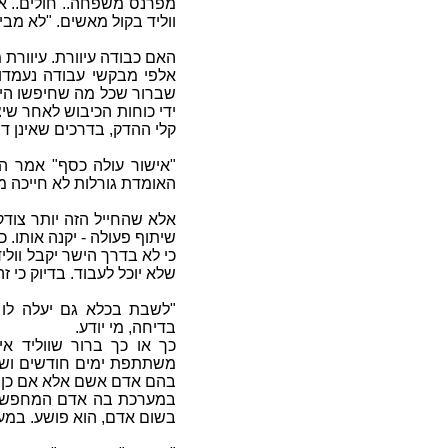
מפרנס משפחה.. חולים.. אי
ווליד בקול מאשים. "לא מבי
האם כבודה עיוורת. עיוורת מ
אלפי מבקשי עבודה נעמדו 
שברור שכל מה שחיפשו הי
ידי כוחות הכיבוש לאחר שי
קלי ההדק, בדרכים שאינן ד
"
אישור עולה כסף" אמר המ
האומדת גורלות לא חייכה מ
אלא שהחייל הזה יותר צודק
שיתוף פעולה - יקנה אותו. 
כי לא בדרך הישר יקבל וולי
שלא יוכל לעבוד. בדיוק כי ז
"
לשבת בכלא גם יעלה לו 
בדיחה, מי יודע.
כך או כך ברור שווליד א
משתתפת ימים חודשים ושנים
בהם אדם אשם אלא אם כן ה
במערכת בה אדם המחפש עבו
בשום אדם, הוא פושע. במער