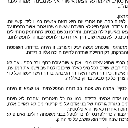
ן כסף... אז למה לא הוצאת אישור? אני לא מבינה". אמרה לעבר
נה
..."
רצון.
לפניה כבר. יום אחרי
יום היא רואה אנשים כמו ווליד. קשי יום.
ה עבודה. שאף היא לא חושדת שעשו משהו אחר. אשר נתפסו על
צאו באישון לילה מביתם, וחירפו נפשם בנסיון להתחמק מהחיילים
רכים, כי לא מצאו שום דרך אחרת כדי לחפש עבודה. לחפש לחם.
תורגמן שלפתע נעשה יעיל ומעורב. זו היתה בדיחה. השופטת
הברקתו, רק החיילת שחזרה לחיים חייכה אליו בידידות
.
 מכפי שהוא עצמו מבין. אכן אישור עולה כסף. ורק כסף - אם לא
כסף רב שישולם לכל מיני כאלה שייכנסו למחשב וישנו את המניעה.
ד אישור. כי דרך הישר היא דרך הכיבוש. בדרך הישר יעשו הכל כדי
ה צורך כל כך טבעי. בדיוק בגלל זה
.
כסף" אמרה השופטת בבורותה המפלצתית. או שמא זו היתה
יננו אדם אמיתי לדידה. כמו גם כל האחרים. אחרת לא היתה
 בגזרת גורלות של בני אדם על פי קריטריונים לא ראויים אלה,
וכח אחרת כאשר הוא פלסטיני.
דה כדי לפרנס ילדים ולטפל בבני משפחה חולים, ואינו פוגע
כת שבה ווליד הוא פושע, על פי החוק
.