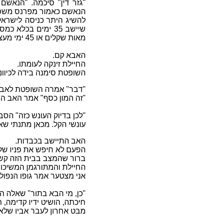
"
גזר דין" סיכמה. "הנאשם
הנאשם כאמור מפרנס משפחה 
להשיג היתר כניסה לישראל
שיישב 35 ימים בכ
מאות שקלים או 45 ימי מעצר תמורתו".
האבא קם.
החיילת זינקה לעומתו.
השופטת סימנה בידה לכיוונ
"דבר" אמרה השופטת לאב ש
"זה המון כסף" אמר האב הש
"לכן בדיוק העונש כזה" הסב
עונשי הקל. מכאן מתנתי שאנ
האב התיישב בכבדות.
הפעם לא חיפש את פניו של 
ברור שהמצב בבית הזה קשה 
החיילת והמתורגמן המשיכו 
אני מצטער אמר גופו הנפול 
"כן, מי הבא בתור" שאלה ה
חיכתה, הושיט ידיו קדימה, ת
מבט אחרון לעבר אביו שלא ה