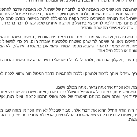
 שייך לחולייה שעמדה להתפוצץ בירושלים, ושהמבוקש הזה היה ר’.
שחשבתי הוא שאני לא מאמינה להם. לדובריה של ישראל. לא מאמינה שרצה להתפוצץ ול
ם הוא תמיד בשרות השיטה, ולרוב מעוקם ושקרי ומגמתי, כי פשוט לא יכול להיות, וזה
שראל את רוצחיה המיומנים לבית הקפה ברמאללה לירות במישהו מזדמן סתם כך כי
 לטענתם עמד ללכת להתפוצץ בירושלים ולרצוח אחרים שלא עשו לו דבר בהכרח, ר
ון שזה לא אפשרי מה שהם אומרים.
 הוא היה חי, ועכשיו הוא מת. ר’ מת. וזכרתי את פניו הזורחים, הגאים, השמחים והצע
החיילים מאז, זה שאמר לר’ שרק משטרה פלסטינית עוברת היום, רק כדי להשפיל אות
יות, או זה שאמר לו אחרי שהביא מסמך המעיד שהוא אכן במשטרה, אירג'ע, ולא הצל
שונים או בכלל חייל אחד.
 העבר, ולקלוף את הזמן, ולומר לו לחייל הישראלי הצעיר ההוא עם האפוד והרובה ו
וריך שגידלו אותך לרצות ולחשוק וללכת ולהתגאות בדבר הפסול הזה שהוא ללכת ל
ימך, ולא זוכרת איך אתה נראה, אתה מכולם אשם.
הוא ומשפחתו, רמוס וכלוא ומושפל ומשולל זכויות אדם, ואתה אשם בזה שברגע אחד
די דומיך. ואתה אשם במותם האפשרי של אלה שאולי התכוון לרצוח, ואילו רצח, א
יה קורא החייל ההוא את דברי אלה, סביר שבכלל לא היה זוכר או מזהה שבו מדוב
, שהיום עוברים רק מי שמהמשטרה הפלסטינית, או ארג'ע אחרי כמה ימים, כי מה ש
שות.