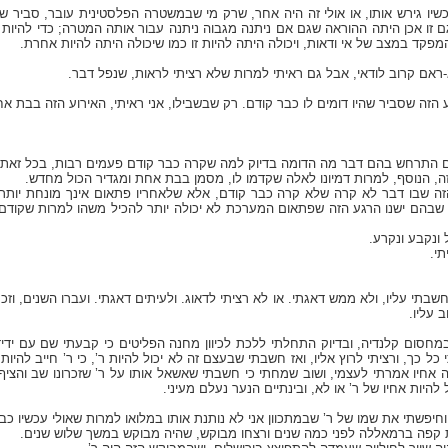
כשיו גירש אותו, או אולי זה היה אחר, שרק מי שבמשטרה הפלסטינית עובר, סביר 
 גם זו אכן היתה ההוראה שגם אם ניתנה מגבוה ניתנה עבור אותה המטרה; כדי להיות
פקד במצב של אי ודאות, ויכולה היתה להיות זו כמו שיכולה היתה להיות אחרת.
א-ראם קרוב לודאי, אבל גם ראיתי למרות שלא רציתי לראות, שנפל דבר.
וע הזה שסביר שהיו דומים לו כבר קודם. רק שבשבילו, אני ראיתי, האירוע הזה בבת 
 אם התרחש בהם דבר מה הדומה בדיוק למה שקרה כבר קודם פעמים רבות, בכל זאת
זה, הנוסף, למרות דמיונו לאלה שקדמו לו, מסמן בבת אחת ומגדיר הכול מחדש.
ה שבו דבר לא קרה שלא קרה כבר קודם, אלא שלאחריו פתאום אינך מונחת יותר בע
 שבהם ישנו הרגע הזה שפתאום המערכת לא יכולה יותר להכיל משהו למרות שקודם י
ל ונקבע ונקרע.
תי.
שבתי עליו, ולא ממש דאגתי. או לא רציתי לדאוג. ולעיתים דאגתי. ועברו השנים, וז
 עליו.
במחסום קלנדיה, ובדיוק התחלתי ללכת לכיוון מחנה הפליטים כי קבעתי שם עם ידיד
י כל כך, ורציתי לרוץ אליו, ואז חשבתי שבעצם זה לא יכול להיות ר’, כי ר’ חייב להי
זה אחיו אמרתי לעצמי, ושוב שמחתי כי חשבתי שאשאל אותו על ר’ שזכרונו שב והציף או
 להיות אחיו של ר’ או לא, ובינתיים הנער נעלם מעיני.
חיפשתי את שמו של ר’ שבמתכוון אני לא נותנת אותו במלואו למרות שאולי עכשיו כב
קפה ברמאללה לפני כמה שנים ורצחו מבוקש, שהיה מבוקש במשך שלוש שנים.