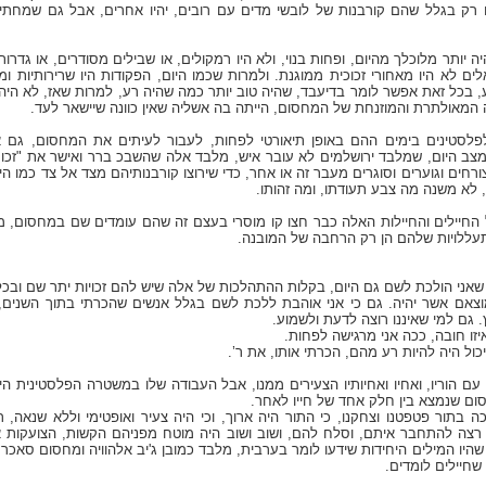
ו רק בגלל שהם קורבנות של לובשי מדים עם רובים, יהיו אחרים, אבל גם שמחתי 
יותר מלוכלך מהיום, ופחות בנוי, ולא היו רמקולים, או שבילים מסודרים, או גדרות 
אלים לא היו מאחורי זכוכית ממוגנת. ולמרות שכמו היום, הפקודות היו שרירותיות 
, בכל זאת אפשר לומר בדיעבד, שהיה טוב יותר כמה שהיה רע, למרות שאז, לא היה 
ורה המאולתרת והמוזנחת של המחסום, הייתה בה אשליה שאין כוונה שיישאר לעד.
 לפלסטינים בימים ההם באופן תיאורטי לפחות, לעבור לעיתים את המחסום, גם
מצב היום, שמלבד ירושלמים לא עובר איש, מלבד אלה שהשבכ ברר ואישר את "זכות
 צורחים וגוערים וסוגרים מעבר זה או אחר, כדי שירוצו קורבנותיהם מצד אל צד כמו היו
, לא משנה מה צבע תעודתו, ומה זהותו.
 החיילים והחיילות האלה כבר חצו קו מוסרי בעצם זה שהם עומדים שם במחסום, מצ
תעללויות שלהם הן רק הרחבה של המובנה.
שאני הולכת לשם גם היום, בקלות ההתהלכות של אלה שיש להם זכויות יתר שם ובכל מ
מוצאם אשר יהיה. גם כי אני אוהבת ללכת לשם בגלל אנשים שהכרתי בתוך השנים, 
 גם למי שאיננו רוצה לדעת ולשמוע.
יזו חובה, ככה אני מרגישה לפחות.
כול היה להיות רע מהם, הכרתי אותו, את ר’.
עם הוריו, ואחיו ואחיותיו הצעירים ממנו, אבל העבודה שלו במשטרה הפלסטינית הי
ם שנמצא בין חלק אחד של חייו לאחר.
כה בתור פטפטנו וצחקנו, כי התור היה ארוך, וכי היה צעיר ואופטימי וללא שנאה,
רצה להתחבר איתם, וסלח להם, ושוב ושוב היה מוטח מפניהם הקשות, הצועקות ארג'ע
ו המילים היחידות שידעו לומר בערבית, מלבד כמובן ג'יב אלהוויה ומחסום סאכר
שחיילים לומדים.