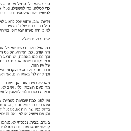
הרי כשאמר לו החייל אז, זה שע
כדי לסלקו, כדי להשפילו, ואולי
להשאיר את הפלסטינים כדברי המ
וידעתי שוב, שהוא יוכל להגיע ל
נפל דבר בחייו של ר’ הצעיר.
לא כי היה משהו יוצא דופן באיר
ישנם רגעים כאלה.
כמו אצל כולנו. רגעים שאפילו
היה קודם. כמו האירוע הפעוט ה
וכך גם כמו באהבה, יש הרגע הז
וכמו נקודות צומת אחרות בחיים
של אין חזור.
ודבר מה גדול וחגיגי ועקרוני נופ
וכך קרה לר’ באותו היום, אני ראי
מאז לא ראיתי אותו אף פעם.
מדי פעם חשבתי עליו. ושוב לא ח
ובאיזה רגע חדלתי לחלוטין לחשוב
ואז לפני כמה שבועות כשהייתי 
ואמרתי בתוכי וואו זה ר’, ושמחת
בדיוק כמו שר’ היה אז, אז אולי 
זמן אם אשאל או לא, ואם זה יכול
בערב, בבית, נכנסתי לאינטרנט ו
קראתי שמסתערבים נכנסו לבית 