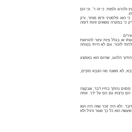
הרוג ולמות. כי זה ר’. וכי הם
ו.
 הוא פלסטיני ודמו מותר, ורק
ק כי במקרה נושאים זהות דומה
ירים.
ו או בגלל ציות עיוור להוראות
חתי לזכור. וגם לא הייתי בטוחה
החיוך הלועג, שהיום הוא באמצע
צבא, לא משנה מה הצבא מקיים,
 מסוים נחתך בחייו דבר, שבקצה
ף הם נרצחו גם הם על ידך. אתה
ר. ולא היה זוכר שזה היה הוא
עשה הוא כל כך שגור ורגיל ולא