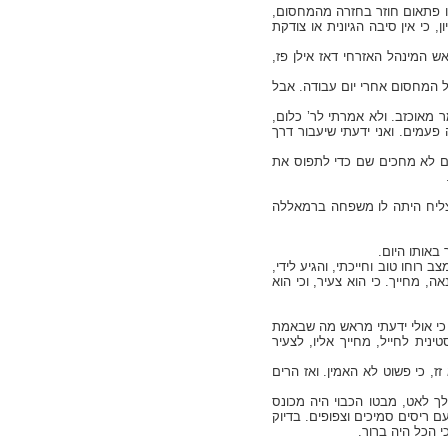
תו פתאום חוזר בחזרה מהמחסום,
 כי אין סיבה הגיונית או צודקת
 המינהל האזרחי דאז אילן פז,
ל המחסום אחרי יום עבודה. אבל
 מאוכזב. ולא אמרתי לר’ כלום,
 פעמים. ואני ידעתי שיעבור דרך
ילים לא מחכים שם כדי לתפוס את
י אם הצליח לעבור, ולא נורא דאגתי, כי היה בן 19, וגם אם לא הצליח היתה לו משפחה ברמאללה
 באותו היום.
 רוחו טוב וחייכתי, והגיע לידי,
לשלומי, ואמר לי, "תראי", וזרח כולו, כי היה לו אישור מודפס שהוא במשטרה הפלסטינית. עם תמונתו. בן 19 נאה, מחייך. כי הוא צעיר, וכי הוא
 כי אולי ידעתי מראש מה שבאמת
נית לחייל, מחייך אליו, לצעיר
ז, כי פשוט לא האמין. ואז הרים
לך לאט, מבטו הכבוי היה מכונס
 עם ריסים סמיכים וצפופים. בדיוק
י הכל היה ברור.