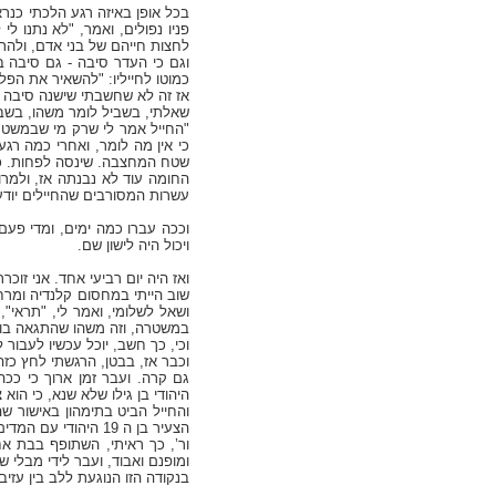
בכל אופן באיזה רגע הלכתי כנר
פניו נפולים, ואמר, "לא נתנו לי
לחצות חייהם של בני אדם, ולה
וגם כי העדר סיבה - גם סיבה 
כמוטו לחייליו: "להשאיר את הפל
אז זה לא שחשבתי שישנה סיבה כ
שאלתי, בשביל לומר משהו, בשב
"החייל אמר לי שרק מי שבמשטרה
כי אין מה לומר, ואחרי כמה רגע
שטח המחצבה. שינסה לפחות. כי 
החומה עוד לא נבנתה אז, ולמרות
עשרות המסורבים שהחיילים יודעי
ויכול היה לישון שם.
ואז היה יום רביעי אחד. אני זוכר
שוב הייתי במחסום קלנדיה ומרחוק
במשטרה, וזה משהו שהתגאה בו.
וכי, כך חשב, יוכל עכשיו לעבור 
וכבר אז, בבטן, הרגשתי לחץ כז
גם קרה. ועבר זמן ארוך כי ככה
היהודי בן גילו שלא שנא, כי הוא 
והחייל הביט בתימהון באישור שה
הצעיר בן ה 19 היהודי עם המדים והרובה את קולו ואמר, "ארג'ע אמרתי לך, ארג'ע".
ור’, כך ראיתי, השתופף בבת אח
ומופנם ואבוד, ועבר לידי מבלי שר
בנקודה הזו הנוגעת ללב בין עזיב