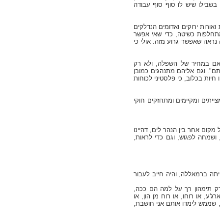
בשבילו שיש לו סוף סוף עבודה
ואורות ירוקים ואדומים הנדלקים
ומתחלפות כשיטה, כדי שאי אפשר
נראה שאפשר גרוע מזה. אולי כי
 אם במחיר של השפלה, ולא רק
ם". וגם אליהם מתנהגים כמובן
 חיות בכלוב, כי פלסטיני לכוחות
ייתים ומקיימים ומתחזקים חוקי
קום אחר בין הנהר לים, דהיינו
ושמחה לפגוש, וגם כדי לראות,
יתה ברמאללה, והיה חייב לעבור
 רק תימהון רך על למה הם ככה,
, או רוחו, או רוח מן הון, או
, שממש לימדו אותם אני חושבת,