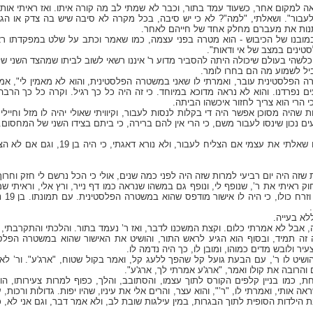
אה למקום אחר, כשעוד עמד בתור, וכבר לא שמתי לב מה קורה איתו. ואז ראיתי או
 לעבור". ושאלתי, "למה"? לא כי יש סיבה, בכל מקרה לא סיבה שיש בה צדק או הגיון,
תנות את מעברם מחלק אחד של חייהם לאחר.
במובנו של הכיבוש - הוא מטרה בפני עצמה, כמו שאמר וכתב על שלט במפקדתו ראש
סטינים במצב של אי ודאות".
לשהי בעולם שיכולה היתה להסביר מדוע ר' איננו רשאי לשוב לביתו שמהצד השני ש
יל לשמוע מה הם בחרו לומר.
 הפלסטינית עובר, ואמרתי לו שאני במשטרה הפלסטינית, והוא לא מאמין לי", אמר
ים נפרדנו. והוא לא נראה מדוכא במיוחד. כי זה היה כל כך רגיל. וקרה כל כך הרבה
הרי הוא צריך לחזור איכשהו הביתה.
 שהיה מסוכן אפשר היה די בקלות לנסות לעבור, וקיוויתי שאולי יהיה לו מזל וחי
ם נכון שינסו לעבור משם, כי הרי אין להם ברירה, כי ביתם בצידו השני של המחסום.
וככה עברו כמה ימים, ומדי פעם שאלתי את עצמ
ת שזה היה יום רביעי למרות שזה היה לפני כמה שנים, אולי כי הכל נרשם לי חזק וחרוך
 ראיתי את ר’, שנופף לי, ונופף גם במשהו שנראה כמו דף נייר, ורץ אלי, וראיתי שמצב
ושאל 
ללא בעייה.
ה, אבל לא אמרתי כלום. וקצת המשכנו לדבר, ואז ר’ נעמד בתור. והלכתי והתקרבתי,
 זה תמיד, ובסוף הוא הגיע לראש התור, והושיט את האישור שהוא במשטרה הפלסטי
צעיר ולובש מדים כמוהו, ומובן לו, כך היה נדמה לו.
ושיט לו ר’, עם הבעת גועל קל שהפך ללעג קל, ואמר בקול שטוח, "ארג'ע". ור’ לא ז
ת, כמו בניין קלפים הקורס לתוך עצמו, והסתובב, והלך, כפוף למרות צעירותו, הו
אה אותי, ואמרתי לו, "ר’", והוא עצר, והרים אלי את עיניו, שהיו יפות. גדולות ורכות,
ת הילדות הסופית לתוך הבגרות, במין עילגות שובת לב, ולא אמר דבר, וגם אני לא, כ