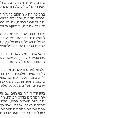
כי רציתי שלפחות הקורבנות, ול
ואמרתי לו "מזל טוב", והתכוונתי.
בתקופה ההיא מחסום קלנדיה היה 
ונכבים חליפות, והחיילים הישר
יהיה להתרגל לכלום, גם לא לרע
היו יותר צחוקים, וכי דווקא הצ
וכמובן לפני הכול, אפשר היה
לירושלמים מביניהם. בשונה מה
החיילים והחיילות כמו אל בָּקר,
הכיבוש השונים הרי הוא פלסטיני
כי אי אפשר שיהיה אחרת. כי כל
אפרטהייד גזעניים, וכל שאר הה
כי אחרת פשוט לא היו שם.
הלכתי למחסום קלנדיה אז, כמו 
כל מי שאינם פלסטינים, יהיה 
ולדעת, וכדי לספר אחר כך בחוץ.
כי בזכות היתר המובנית שלי יש א
אז בימים האלה, שנראו אז שלא י
ביתו של ר’ היה בא-ראם שם חי 
את המחסום בדרכו הביתה. מחסו
והיה היום המסוים ההוא, וכשחי
החיילים האלה שבגילו, שכל כך 
אחת ממילות המחסום האחרות שהי
כמו לירות ברובה, ושאר הדברים 