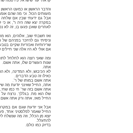
קראתי עוד שישראל פירסמה שהיה
והדבר הראשון או כמעט הראשון 
מעוותים הכול. וכי מה שהם אומרי
אבל גם ידעתי שבין אם שלחה י
במקרה יצא שזה היה ר', או כי
לאחרים שאכן פגעו בו, זה לא נכ
ואז חשבתי שוב, אלוהים, הוא מת.
וניסיתי גם להיזכר בפניהם של 
שרירותיות ואכזריות שקיים בטבע
אם אולי לא היו אלה שני חיילים 
ומה שאני רוצה הוא לחלחל לתוך
שנות העשרים שלו, אתה אשם.
אתה.
לא הכיבוש, ולא המדינה, ולא ה
כאילו זה טבע הדברים.
אתה אשם במותו של ר’.
אתה, החייל שאינני יודעת מה ש
אתה אשם בזה שר’ חי כמו שחי, 
שלו הוא מת. בגללך. נרצח על י
החייל מאז, אתה ורק אתה אשם.
אבל אני יודעת שגם אם במקרה ה
החייל שאמר לפלסטיני אחד, פעם
יוצא מן הכלל, וזה מה שנשלח לע
להתעלל.
בדיוק כמו כולם.