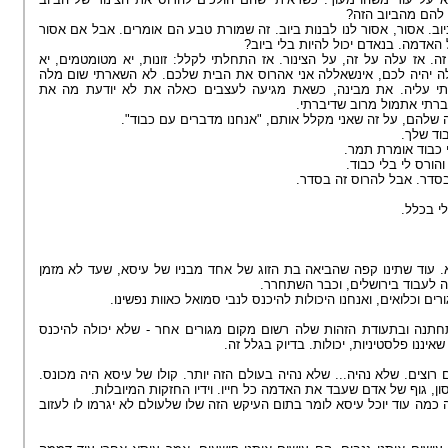
 להם מהביוב הזה
יוב. אסור, אסור לנו לבנות ביוב. זה שמורת טבע הם אומרים. אבל אם אסור
על האדמה. בנאדם יכול להיות בלי ביוב
. אז עלה על זה, על הצינור. אז התחלתי לקלל: זונות, יא מטומטמים, יא
ללה יהיה לכם, אינשאללה אני אהרוס את הבית שלכם. לא השארתי שום מלה
תי עליה. את מבינה, כשאת מגיעה לעצבים כאלה את לא יודעת מה את
דיברתי אתמול מרוב שדיברתי
לה שלהם, על זה שאני מקלל אותם, "אנחנו מדברים עם כבוד
בוד שלך
י כבוד אומרת תמר
 והורס לי בלי כבוד
בסדר. אבל להרוס זה בסדר
לי בכלל
. עוד שתינו קפה שהביאה בת הזוג של אחד מבניו של עיסא, שעד לא מזמן
סה לעבוד בירושלים, וכבר השתחרר
ורים וכלואים, ואנחנו היכולות להיכנס לנבי סמואל כאוות נפשינו
חתנה ובתעודת הזהות שלה רשום מקום מגורים אחר - שלא יכולה להיכנס
 שאיננו פלסטיניות, יכולות. בדיוק בגלל זה
 רוצים. שלא נהיה... שלא נהיה בעולם הזה יותר. קולו של עיסא היה מכונס
סון, גוף של אדם שעבד את האדמה כל חייו. וידיו החזקות המיובלות
 כמה עוד יוכל עיסא לומר בתום העיקש הזה שלו שלעולם לא יגרמו לו לעזוב