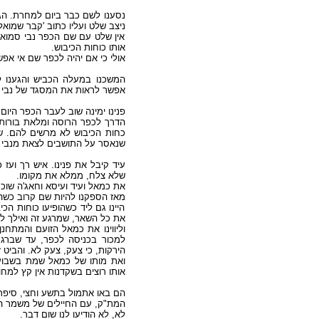
ניצב שלט ועליו כתוב 'קבר שמוא.
אין שלט עם שם הכפר נבי סמוא
אותו כוחות הכיבוש.
אולי כי אם יהיה לכפר שם אי אפש.
המשכנו במעלה הכביש והגענו ל
אפשר לראות את המסגד של נבי ס.
פנינו ימינה שוב לעבר הכפר הי.
הדרך לכפר הרוסה ומלאת בורות.
כחות הכיבוש לא מרשים להם. שו
שנאסר על התושבים לצאת מנבי .
עיד קיבל את פנינו. איש רך וע
שלא צלח, ממלא את מקומו.
את כמאל ועיד ועיסא וחאג'ה שוכר
מאז הספקנו להיות שם קרוב כש.
היינו גם ליד כשהופיעו כוחות ה
את כל השאר, שמרגע זה ואילך לא.
וליווינו את כמאל הזועם והמתחנ
למכור בכניסה לכפר, עד שברגע
הירקות, כי צעק, צעק לא. והביט ז.
ואת מותו של כמאל שמת בשבוע
אותו רוצים בשקדנות אין קץ למח.
הם באו אתמול בתשע וחצי, סיפר.
המת"ק, עם החיילים של משמר הגב.
לא, לא הודיעו לנו שום דבר.