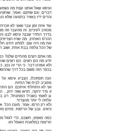
ועיסא שאל אותנו קצת מה נשמע. ו
דברים. וגם שתקנו. ואמר, שוחטי.
והרים ידיו באוויר בתנועה שלא הו.
עוד איזה זמן עבר שאני לא זוכרת
מכאיב לעיניים. זה מהעבר וזה .
בדרך החדר שבנה עיסא לבנו והרס
ההרס האחרון. מה שהיו הצריפים
את מה היה שם. לפתע זיהינו ח
של הכל צלפה בבת אחת, ושוב .
מה אתם רוצים מהחיים שלנו? ככה
יודע מה הם רוצים. הם רוצים ש.
ולא אמרנו דבר. כי הרי זה נכון.
בכפר הזה משם בכל דרך שההס.
הנה תסתכלו, הצביע עיסא על ע
מסביב לבית של החיות.
אני לא התחלתי איתכם. הם התחי.
זו גדר ירוקה, תראו שזה ירוק... 
גן לאומי בשביל המתנחל, רק בשב
עלתה לי יותר מהצריף.
ולא רק הרסו, אמר, מעכו הכל. .
וראינו. גבב של הריסות. פחים מ.
כמה מאמץ, חשבנו, כדי לגזול מא
חריצות במלאכת האופל הזו.
הנה פה היה הצינור. הצביע עיס