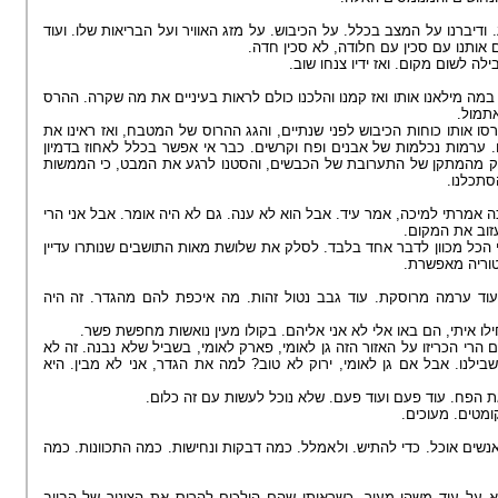
דיברנו על המצב בכלל. על הכיבוש. על מזג האוויר ועל הבריאות שלו. ועוד
ם אותנו עם סכין עם חלודה, לא סכין חדה
בילה לשום מקום. ואז ידיו צנחו שוב
 במה מילאנו אותו ואז קמנו והלכנו כולם לראות בעיניים את מה שקרה. ההרס
מאתמול
ו אותו כוחות הכיבוש לפני שנתיים, והגג ההרוס של המטבח, ואז ראינו את
. ערמות נכלמות של אבנים ופח וקרשים. כבר אי אפשר בכלל לאחוז בדמיון
לק מהמתקן של התערובת של הכבשים, והסטנו לרגע את המבט, כי הממשות
הסתכלנו
 אמרתי למיכה, אמר עיד. אבל הוא לא ענה. גם לא היה אומר. אבל אני הרי
נעזוב את המקום
 כי הכל מכוון לדבר אחד בלבד. לסלק את שלושת מאות התושבים שנותרו עדיין
טוריה מאפשרת
וד ערמה מרוסקת. עוד גבב נטול זהות. מה איכפת להם מהגדר. זה היה
לו איתי, הם באו אלי לא אני אליהם. בקולו מעין נואשות מחפשת פשר
הם הרי הכריזו על האזור הזה גן לאומי, פארק לאומי, בשביל שלא נבנה. זה לא
ילנו. אבל אם גן לאומי, ירוק לא טוב? למה את הגדר, אני לא מבין. היא
את הפח. עוד פעם ועוד פעם. שלא נוכל לעשות עם זה כלום
קומטים. מעוכים
נשים אוכל. כדי להתיש. ולאמלל. כמה דבקות ונחישות. כמה התכוונות. כמה
א על עוד משהו מעוך. כשראיתי שהם הולכים להרוס את הצינור של הביוב