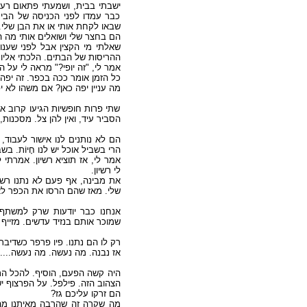
ישבתי בבית, ושמעתי פתאום רעש 
כבר עמדו לפני הכניסה של הבי
שבאו לקחת אותי או את הבן שלי".
הם בחצר שלי ושואלים אותי מה .
שאלתי מי הקצין אבל לפני שענו
ההריסות של הבתים. הלכתי אליו.
אמר לי, "זה יופי?" מראה לי ע?"
כל הזמן אומר ככה בכפר. זה יפה.
מה עניין יפה כאן? אם משהו לא י.
שתי פרות חופשיות הגיעו קרוב אל
הסביר עיד, ואין להן צל. מסכנ.
הם לא נותנים לנו אישור לעבוד, 
הרי בשביל אוכל יש לנו חָיוֹת. .
אמר לי, אז תוציא רשיון. אמרתי 
לי רשיון.
את מבינה, אף פעם לא נתנו רשיון
שלי. מאז שהם הרסו את הכפר לא נתנו. מ 971.
אנחנו כבר יודעות ש
רק למשתף
שמוכר אותם בנזיד עדשים. מזיי.
רק לו הם נתנו. פיו פרפר כשדיב.
אז נבנה. מה נעשה. מה נעשה....
היה קשה הפעם, הוסיף. להכל התרג
הצהוב הזה. פילפל. על הפרצוף .
הם זרקו עליכם גז?
מה שקרה זה שהרבה מאיתנו מהמ.