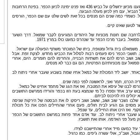
נסענו לשם כבר ביום למחרת. הגענו מכיוון ירושלים על כביש 436 ואז פנינו ימינה לכיוון הכפר. בפינת הרחובות
ל הנביא', עם חץ לכיוון מעלה הגבעה
ל. כשמדי כמה שנים הם מנסים בכל זאת לשים שלט עם שם הכפר, הורסים
ר לטעון שאינו קיים
רחבה שם חונות מכוניות של היהודים המגיעים לקבר שמואל. דרך השער
מואל. בעבר מרכז הכפר עד שנהרס כמעט כולו במרץ 1971
ום. משמאלנו בית גדול ומטופח, ביתו של המוכתר משתף הפעולה עם ישראל
 תושבי הכפר ניסו פעמים רבות לסלול את הכביש מחדש. לצקת זפת. אבל
ב ושוב הרסו להם את תשתיות הבנייה, והחרימו להם חומרים. היום, אחרי
סמואל עם מכוניותיהם הפרטיות, הם גם כבר לא מנסים
ז כאחד. יושב ליד המכולת של כמאל אחיו שמת בשבוע שעבר אחרי ניתוח לב
יה הכרנו
, תמר ואני,
לראשונה לפני כמה שנים.
הרסו לבנו של עיסא את המטבח, ואז את הגג של מחמד אחיינו של כמאל
כיבוש ערב אחד וספרו כל מי שנמצא בעת הזו בכפר והורידו ממרשם התושבים
 יכולים היו להיכנס לביתם
ן שלבו נשבר שוב ושוב, ששוב ושוב ריסקו לו את הבסטה של הירקות שניסה
 מסוים גם הגיע לבית חולים, פעם אחרי שהחיילים הפכו את כל תכולת
קוף. ואז היכו אותו החיילים, עד שנפל
 שעבר אחרי ניתוח לב. עוד אדם אחד פחות במרשם התושבים של הכפר
וק מעל פני האדמה. אותו ואת תושביו
 עיד כמעט מייד אחרי שהתיישבנו לצידו
ול, ושב"כ, אולי עשרה ג'יפים. כמו כרגיל