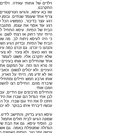
וילדים של אחותי עאידה. וילדי
התקרבנו.
ואז בא עיסא, והגיעו הטרקטורים
צריף אחד שעומד שנתיים. ובזמן.
רגע עצר בדיבור, כממשיג הכל .
רגע עוד אסף את עצמו, מתגבר, 
הבית של החָיוֹת. עיסא התחיל .
הייתי יותר רחוק אז רצתי לשם. .
כי היה לעיסא ניתוח לב. מה שכ
הבית של החָיוֹת. ובדיוק הגיע ?
והנהנו כי זכרנו. גם זכרנו כמה .
אז הוא כועס. ולא צעיר. לא צעיר
שלא יתקרבו אליו. פשוט לעמוד כ
אחד ש
החיילים ראו
אותו בעיניים.
זה נורא הגז הזה. על המקום את
העיניים. ולא יכולים לנשום. וכא.
ואז לא יודע מה, הייתי על הארץ
אותו ארבע חמש חיילים ומתחילים
שיברח מהם. החיילים רצו להשפ,
ועזבו אותי.
והחיילים מרביצים עם הידיים, .
לבן אחי הגדול הם שברו את היד
חתכו לו את היד וגם שברו. וכל .
עכשיו דיברתי איתו בבוקר. לא יכו.
עיסא הגיע בדיוק, והתיישב לידינ.
שמונה הגיעו לבית חולים אתמול.
כן, הוסיף עיסא. גם את הבת של
הגדולה שמטפלת באמ
ה
גם אשתי 
עכשיו יותר טוב, הוסיפו האנשים.