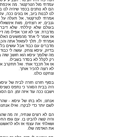
עמדתי מול הטרקטור. מה איכפת?
הם לא נותנים בכפר שיהיה לנו ב
לנו לבנות ביוב, אז בונים ככה, ?
אמרתי לטרקטור, אל תעלה על זה
גנבים, יא רוצחים, מוות אינשא
בעולם שלא קיללתי. שלא דיבר
מדברת. אני לא זוכר אפילו מה .
אז אומר לי אחד מהפושעים הא".
אמרתי לו, תלך לעזאזל אתה והכ.
מדברים עם כבוד אבל עושים בל.
בדיוק, עיסא צוחק. עושה לי כבוד.
מה שלומך עיסא הוא חושב שזה .
רק לקלל לא בסדר בשבילו.
אז אל תכבד אותי. ואל תתקרב א.
לא רוצה להכיר אותך.
וצחקנו כולנו.
בסוף חזרנו חזרה לבית של עיסא
היה בבית הסוהר כי נתפס כשני.
וישבנו ככה עוד איזה זמן. הם הסג.
אנחנו, ולא בתו של עיסא - שהת
לשם יותר כדי לבקרו. ואילו אנחנו.
הם לא רוצים שנחיה, זה מה שהם.
והיה קשה להביט בו. עם גופו הח.
ושאלתי את עצמי אז ולא לראשונה
את האדמה שלו.