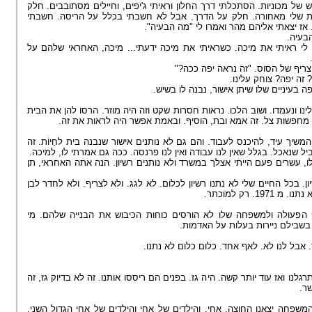
של מכוניות. הסתכלתי דרך החלון וראיתי ג'יפים, וחיילים מסתובבים. חלק
ת שלי מאחורה. חלק על הדרך. אבל לא חשבתי בכלל על הריסה. חשבתי
. אז יצאתי אליהם מהר ואמרו לי "מה הבעיה
הבעיה
 לי ראיתי את מיכה. כשראיתי את מיכה ידעתי... מיכה, האחראי שלהם על
ל הצריף של הסוס. "זה נראה יפה ככה
? זה יפה? צוחק עלינו
פה בעיניים שלו שיתן אישור, נבנה לו בשיש
ינו ונעמדו. ושוב הלכו. נראות חסרות שקט וזה היה מוזר. הרסו להן את הבית
ות, מחפשות צל. זה אמא ובת, הוסיף. ובאמת אפשר היה לראות את זה
המשיך עיד, להיכנס לעבוד. והם גם לא נותנים אישור שנבנה בית לחָיוֹת. זה
בשביל שנאכל. בגלל שאין לנו עבודה ואין לנו פרנסה. ככה גם אמרתי לו, למיכה
לו, עשרים פעם הייתי אצלך במשרד ולא נותנים רשיון. הנה אתה האחראי, תן
. בכל החיים שלי לא נתנו רשיון לכלום. לא לגג. ולא לצריף. ולא לחדר לבן
1. רק למוכתר
ה
פעולה ולמשפחה שלו לא הורסים כוחות הכיבוש את הבנייה שלהם. מי
ף בשבילם ניירות בעלות על האדמות
ר. אבל לנו לא. לאף אחד. כלום כלום לא נתנו
לנו ואז עוד יותר קשה. היה גז. בפנים הם ריססו אותנו. זה לא בדיוק גז, זה
ישר
שפחה יצאנו החוצה. אחי, והילדים של אחי והילדים של אחי הגדול השני