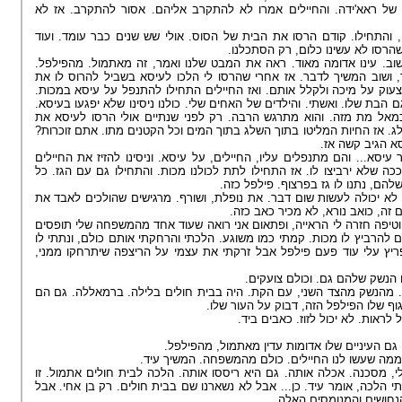
ם של ראא'ידה. והחיילים אמרו לא להתקרב אליהם. אסור להתקרב. אז לא
, והתחילו. קודם הרסו את הבית של הסוס. אולי שש שנים כבר עומד. ועוד
 שהרסו לא עשינו כלום, רק הסתכלנו
שוב. עינו אדומה מאוד. ראה את המבט שלנו ואמר, זה מאתמול. מהפילפל
ושוב המשיך לדבר. אז אחרי שהרסו לי הלכו לעיסא בשביל להרוס לו את
לצעוק על מיכה ולקלל אותם. ואז החיילים התחילו להתנפל על עיסא במכות
וגם הבת שלו. ואשתי. והילדים של האחים שלי. כולנו ניסינו שלא יפגעו בעיסא
מאל מת מזה. והוא מתרגש הרבה. רק לפני שנתיים אולי הרסו לעיסא את
השלג. אז החיות המליטו בתוך השלג בתוך המים וכל הקטנים מתו. אתם זוכרות
עיסא הגיב קשה אז
 עיסא... והם מתנפלים עליו, החיילים, על עיסא. וניסינו להזיז את החיילים
כה שלא ירביצו לו. אז התחילו לתת לכולנו מכות. והתחילו גם עם הגז. כל
 שלהם, נתנו לו גז בפרצוף. פילפל כזה
 לא יכולה לעשות שום דבר. את נופלת, ושורף. מרגישים שהולכים לאבד את
בים זה, כואב נורא, לא מכיר כאב כזה
, וטיפה חזרה לי הראייה, ופתאום אני רואה שעוד אחד מהמשפחה שלי תופסים
 להרביץ לו מכות. קמתי כמו משוגע. הלכתי והרחקתי אותם כולם, ונתתי לו
ריץ עלי עוד פעם פילפל אבל זרקתי את עצמי על הריצפה שיתרחקו ממני
עם הנשק שלהם גם. וכולם צועקים
. מהנשק מהצד השני, עם הקת. היה בבית חולים בלילה. ברמאללה. גם הם
הגוף שלו הפילפל הזה, דבוק על העור שלו
ל לראות. לא יכול לזוז. כאבים ביד
ו. גם העיניים שלו אדומות עדין מאתמול, מהפילפל
 ממה שעשו לנו החיילים. כולם מהמשפחה. המשיך עיד
י, מסכנה. אכלה אותה. גם היא ריססו אותה. הלכה לבית חולים אתמול. זו
. הלכה, אומר עיד. כן... אבל לא נשארנו שם בבית חולים. רק בן אחי. אבל
 הנחושים והמנומסים האלה