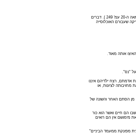
ועוד מסביר הספר, נוכחותם של הפלסטינים בקרבנו עשויה "להפוך את החלום הציוני לסיוט נוסח דרום אפריקה" (המאה ה-20 עמ' 249 ). דברים
יקה שעבורם האוכלוסייה
ל "נס".
ת אדמתם, רצח ילדיהם איננו
מחויבותה לציונות, או
 מן הסתם האחר והשונה של
בו הם חיים ואשר הוא כור
ת מימושם אין הם רואים
ודנטית המגדירה עצמה "תל אביבית מפונקת ממעמד הביניים"