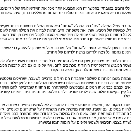
ם עלי ורוצים בטובתי" בהקשר זה הוא המבטא יותר מכל את האידיאולוגיה של הגזע
ללות זו היא שמגדירה אותנו ויוצרת סולידריות: אנחנו מתעללים בהם, סימן שאנחנו
 בני עמי? המילה "עם" כמו המילה "אנחנו" היא אחת המלים הטעונות ביותר שקיימו
רל, כמעשה של הטבע. אותי ואת משפחתי חייב המוות לבדוק את המילה הזאת לעומק
לקבל ניחומים מן הצד השני עניתי לה מייד שאינני מוכנה לקבל ניחומים מן הצד השני
ביע את תנחומיו יצאתי מן החדר ולא הסכמתי ללחוץ את ידו או לדבר אתו. הוא ושכמו
וגדר באופן לאומי או גזעני. ה"אנחנו" שלי מורכב מכל מי שמוכן להיאבק כדי לשמר 
רואים נחמה על רצח ילדיהם ברצח ילדיהם של אחרים.
ה יותר פלסטינים מיהודים, שכן הם אלה המנסים בכל מחיר ובכוחות שאינני יכולה לה
משטר הכיבוש והדמוקרטיה היהודית מכתיבים להם. אף על פי כן גם לנו, קרבנות הכיב
מלחמת התרבויות שמתנהלת כאן, נמצא בו מקום.
ומחת בשם "לוחמים לשלום" שחבריה הם חיילים קרביים לשעבר, ישראלים ופלסטיני
פחתי חברה בפורום המשפחות השכולות הישראליות והפלסטיניות למען שלום. בני גיא
אים עצמם כבני אותו המקום, ומבקשים להשתחרר מן התוויות שמדביקה להם הוויה ש
ל קיץ בקייטנת שלום שבה ילדים יהודים וילדים פלסטינים נהנים ביחד ויוצרים קשרי
שלו.
שחי במקום הזה, ומאמינים שהארץ שייכת לתושביה לא לאנשים שחיים באירופה או ב
יות במקום, עם יושביו. שאחווה ממשית אינה מושתתת על קריטריונים לאומיים וגזע
 התמודדות משותפת. שמי שאינו חוצה גבולות של גזע ודת ואינו מתערה בבני מולדתו א
ם עצמם אנשי שלום, אך בראותם את בני ארצם נכלאים בגטאות ובמכלאות שכל תכ
שרת בצבא הכיבוש ולשמש זקיפים על חומות הגטו ובשעריו.