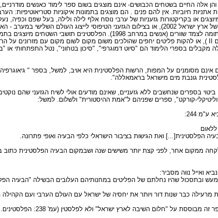
והן אלה החיים בשטחים הכבושים- אינם מוצגים בשום ספר לימוד כאנשים מודרניים, ע
יות אתניות חיוביות. אין להם פנים . הם מוצגים בתמונות איקוניות סטריאוטיפיות: הע
יוצגים או בקריקטורות גזעניות של ערבי נוסח אלף לילה ולילה, בעל שפם וכפיה, נעלי
המשתרך בעקבותיו (גיאוגרפיה של ארץ ישראל 2002), או בצילום הגזעני הטיפוסי לייצוג העולם השליש
מאחורי מחרשה פרימיטיביות רתומה לצמד שוורים (אנשים במרחב 1998). הפלסטינים ת
מקבלים בספרי הלימוד הם "סיוט דמוגרפי", "סיכון בטחוני", נטל התפתחותי או "ב
טינית גונבת מים מישראל בראמאללה".
 ביטוי בספרים שנחשבים ללא גזעניים, שאינם מודעים אולי לשיח הגזעני שהם נוקטים
פוליטיקלי-קורקט", ספרים שפניהם ל"אמת ההיסטורית" ולשלום. למשל:
"מ 244:
 הפלסטינית[...] ואת הגישות בציבור הישראלי כלפי הבעיה ואופי פתרונה.
נלקחה ממקום אחר, לפני קצת יותר משישים שנה ושבמקום הבעיה הפלסטינית כתוב בה
זהותם של הפלסטינים על פי ספר זה מבוססת ע