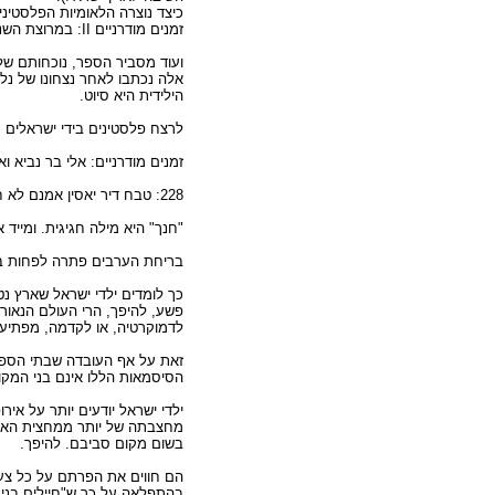
כיצד נוצרה הלאומיות הפלסטיני
זמנים מודרניים II: במרוצת השנים הפכו הניכור והשנאה, התעמולה ותקוות השיבה והנקמה את הפליטים לאומה[...]
אלה נכתבו לאחר נצחונו של נל
הילידית היא סיוט.
לרצח פלסטינים בידי ישראלים ת
זמנים מודרניים: אלי בר נביא ואי
228: טבח דיר יאסין אמנם לא חנך את הבריחה ההמונית של ערביי הארץ שהחלה קודם לכן, אך הידיעות על הטבח האיצו אותה מאוד.
"חנך" היא מילה חגיגית. ומייד אחר
בריחת הערבים פתרה לפחות באופ
כך לומדים ילדי ישראל שארץ נ
פשע, להיפך, הרי העולם הנאור 
לדמוקרטיה, או לקדמה, מפתיעה
זאת על אף העובדה שבתי הספר
הסיסמאות הללו אינם בני המקום
ילדי ישראל יודעים יותר על אי
מחצבתה של יותר ממחצית האוכל
בשום מקום סביבם. להיפך.
בהתפלאה על כך ש"חיילים בני ע