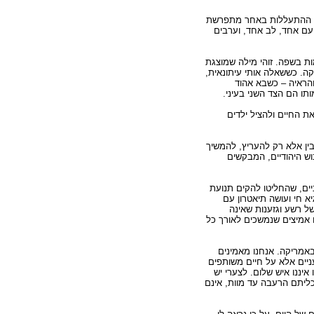
נים: ההתעללות באחר מתפרשת
 עם אחד, לב אחד, וערבים
ת בשפה. זוהי מילה שמוצגת
ה. כששאלה אותי עיתונאית,
 והראיה – כשבא אהוד
תו הם הצד השני בעיני.
את החיים ולהציל ילדים
בין אלא רק להעריץ, להמשיך
וש היהודיים, המבקשים
ים, שהחליטו להקים תנועת
 חי ועושה תיאטרון עם
ל רשע וגזענות שאינה
ם אמיצים שנמשכים לאורך כל
אמריקה. אנחנו מאמינים
ניים אלא על חיים משותפים
יננו איש שלום. לצערי יש
ליתם הרעבה עד מוות, אינם