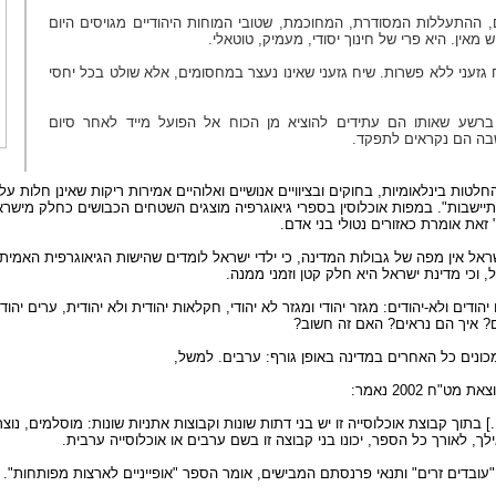
ם, ההתעללות המסודרת, המחוכמת, שטובי המוחות היהודיים מגויסים היום
 מאין. היא פרי של חינוך יסודי, מעמיק, טוטאלי.
גזעני ללא פשרות. שיח גזעני שאינו נעצר במחסומים, אלא שולט בכל יחסי
ברשע שאותו הם עתידים להוציא מן הכוח אל הפועל מייד לאחר סיום
שבה הם נקראים לתפקד.
טות בינלאומיות, בחוקים ובציוויים אנושיים ואלוהיים אמירות ריקות שאינן חלות עלינ
תיישבות". במפות אוכלוסין בספרי גיאוגרפיה מוצגים השטחים הכבושים כחלק מישרא
 זאת אומרת כאזורים נטולי בני אדם.
אל אין מפה של גבולות המדינה, כי ילדי ישראל לומדים שהישות הגיאוגרפית האמיתית
 וכי מדינת ישראל היא חלק קטן וזמני ממנה.
ודים ולא-יהודים: מגזר יהודי ומגזר לא יהודי, חקלאות יהודית ולא יהודית, ערים יהודי
ם? איך הם נראים? האם זה חשוב?
כונים כל האחרים במדינה באופן גורף: ערבים. למשל,
ח 2002 נאמר:
 [...] בתוך קבוצת אוכלוסייה זו יש בני דתות שונות וקבוצות אתניות שונות: מוסלמים, נוצ
ילך, לאורך כל הספר, יכונו בני קבוצה זו בשם ערבים או אוכלוסייה ערבית.
עובדים זרים" ותנאי פרנסתם המבישים, אומר הספר "אופייניים לארצות מפותחות".