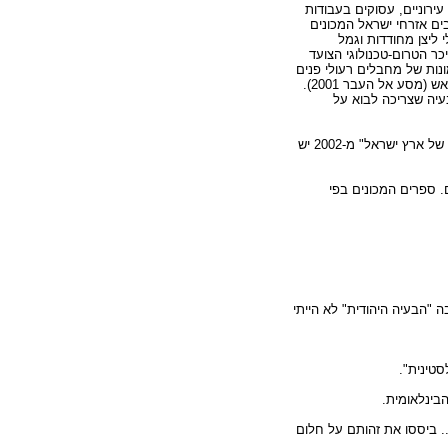
ירוניים, עסוקים בעבודות
רבים אזרחי ישראל המכונים
 ליצן מחודדות וגמל
י במערב - האיכר הטרום-טכנולוגי הצועד
ושבי השטחים מיוצגים בתמונות של מחבלים רעולי פנים
(המאה העשרים, זמנים מודרניים II ), או להקות פליטים יחפים שהולכים משום מקום לשום מקום עם מזרונים על הראש (מסע אל העבר 2001).
עיה שצריכה לבוא על
אף על פי שהאזורים הפלסטיניים אינם מסומנים על המפות, הרשות הפלסטינית היא אויב, למשל, בספר " גיאוגרפיה של ארץ ישראל" מ-2002 יש
. ספרים המכונים בפי
 "הבעיה היהודית" לא הייתי
ל "חלום השיבה לארץ ישראל" ולא לפלסטין (עמ' 238: הפלסטינים... ביססו את זהותם על חלום