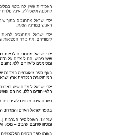
האכזריות שאין לה ביטוי במלי
לתכננה ולשכללה, אינה נולדת יש
ילדי ישראל מתחנכים בתוך שיח 
האנוש במדינה הזאת.
ילדי ישראל מתחנכים לראות 
לימודיהם, את כורח המציאות 
ילדי ישראל מתחנכים לראות בהחל
שיש כיבוש. הם לומדים על ה"ה
ומסומנים כ"אזורים ללא נתונים"
באף ספר גיאוגרפיה במדינת ישר
המיתולוגית הנקראת ארץ ישראל,
ילדי ישראל לומדים שיש בארצם יה
הלא-יהודים הללו, מה הם עושי
כשהם אינם מכונים לא-יהודים מ
בספר ישראל האדם והמרחב הוצאת מט"
עמ' 12: האוכלוסייה הערבית
ומכיוון שרובם ערבים – מכאן וא
באותו ספר מכונים הפלסטינים "