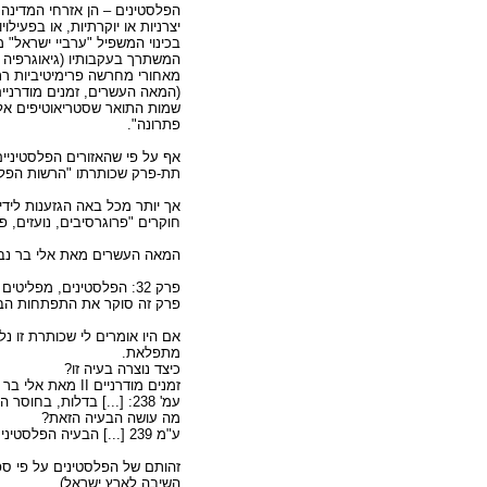
הפלסטינים – הן אזרחי המדינה 
יצרניות או יוקרתיות, או בפעילו
בכינוי המשפיל "ערביי ישראל" מ
שמות התואר שסטריאוטיפים אלה 
פתרונה".
תת-פרק שכותרתו "הרשות הפלס
אך יותר מכל באה הגזענות לידי
חוקרים "פרוגרסיבים, נועזים, 
המאה העשרים מאת אלי בר נביא ע
פרק 32: הפלסטינים, מפליטים ללאום
פרק זה סוקר את התפתחות הבעיה
אם היו אומרים לי שכותרת זו 
מתפלאת.
כיצד נוצרה בעיה זו?
זמנים מודרניים II מאת אלי בר נביא ואייל נווה מסביר:
עמ' 238: [...] בדלות, בחוסר המעש ובתסכול שהיו נחלתם של הפליטים במחנותיהם העלובים הבשילה "הבעיה הפלסטינית".
מה עושה הבעיה הזאת?
ע"מ 239 [...] הבעיה הפלסטינית מרעילה כבר שנות דור ויותר את יחסיה של ישראל עם העולם הערבי ועם הקהילה הבינלאומית.
השיבה לארץ ישראל).