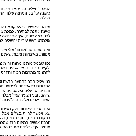
הביטוי "חיילים בני עמי המגני
כהגנה על בני המחנה שלנו. התע
זה לזה.
מי הם האנשים שהיא קוראת להם
כאינה ניתנת לבחירה, כמכת גו
לפני כמה שנים, איך אני יכולה 
אולמרט ראש עיריית ירושלים לה
זאת משום שה"אנחנו" שלי אינו מ
ממוות. מאימהות ואבות שאינם 
נכון שבמקומותינו מחנה זה מונ
ולקיים חיים בתנאי הגיהינום ש
להתנער מתרבות הכוח וההרס ב
בני אליק חבר בתנועה חדשה וצ
התנגדות לא-אלימה לכיבוש. מש
חברים ישראלים ופלסטינים שרו
שלהם. ובני הצעיר יגאל מבלה כ
השנה. ילדים אלה הם ה"אנחנו" 
זאת משום שאנחנו חלק מציבור 
שאי אפשר לחיות בשלום מבלי לח
במקום מסוים, בנוף מסוים, ועל
הרבה אנשים במקום הזה שמכני
מוחים ואף שולחים את בניהם ל