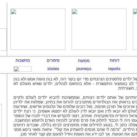
 ילדים פלסטינים הנרצחים מדי יום בקור רוח, לא בגין טעות אנוש ולא בגין
ר לנו באמצעי התקשורת - אלא בהתאם לנהלים, ילדים שאיש מעולם לא
 השגרתית.
ותיהם של אותם ילדים רצוחים, שממשיכות להביא ילדים לעולם ולקיים
ם בראותן את הבולדוזרים מתקרבים להרוס את בתיהן, שמלוות את ילדיהן
 ארוכים של חורבן וזוהמה, מול רובים שלופים של קלגסים אדישים, ושיודעות
ולם לא יובאו לדין ואם יובאו לדין לעולם לא יימצאו אשמים, כי רצח ילדים
ראל היהודית והדמוקרטית. ואחרון, רצוני להקדיש את דבריי לזכרו של הסופר
 שעמו היה לי הכבוד לחלוק את פרס סחרוב לזכויות האדם ולחופש המחשבה.
פלה כתב לי, בנוגע לחיילים שהיו מתפרצים לביתו בלילה, שוברים רהיטים
 הילדים, "נדמה לי שהם מנסים להשתיק את קולי". עיזאת גזאווי ביקש ממני
נו את הטעות. אך לבו ידע את האמת וחדל לפעום זמן קצר לאחר מכן.