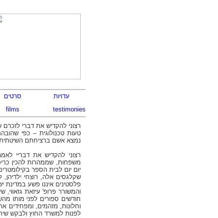
רצוני להקדיש את דברי לזכרם של
טעות טכנולוגית – כפי שהובה
נמצא אשם ברציחתם השיטתית,
רצוני להקדיש את דבריי לאמה
משפחות, שממהרות להכין כריכי
יום יום לבית הספר בקילומטרים
שקלגסים אלה, רוצחי ילדיהן, לע
פלסטינים איננו פשע במדינת יש
והמשורר פרופ' עיזאת גזאווי,
חודשים ספורים לפני מותו מהש
וחלונות, מזהמים, ומפחידים את
לפנות למשרד החוץ ולבקש שיתק