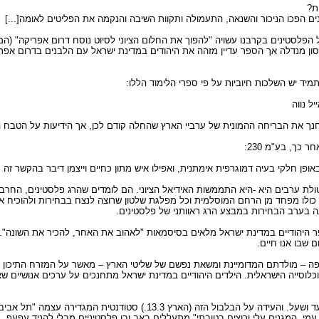
ת?
סון מנדלה אך הספר עדיין מזהה את היהודים במדינת ישראל עם הלבנים בדרום אפר
מיד יש השלכות חיוביות על פי ספרי הלימוד הללו:
יל נווה
 כך, בע"מ 230:
ן חלקי בעיה דמוגרפית אימתנית, ואפילו איש מתון כחיים וייצמן דיבר בהקשר זה ע
טולת ערבים היא -היא התממשות האידיאל הציוני. הם לומדים שהרג פלסטינים, החרב
כולו מפחד מן הרחם המוסלמית וכל מפלגת שלטון שרוצה לנצח בבחירות ולהוכיח את 
 בערב הבחירות במבצע הרג ראוותני של פלסטינים.
 היהודיים במדינת ישראל מלאים בסיסמאות "לאהוב את האחר, להכיר את השונה".
 שבו אנו חיים.
רופה – מולדתם המדומיינת ומשאת נפשם של שליטי הארץ – מאשר על המזרח התיכון ש
וסייה הישראלית. הילדים היהודיים במדינת ישראל מתחנכים על ערכים אנושיים שא
הם חווים את הפרתם על כל צעד ושעל. והעידה על הבלבול הזה (הארץ 13.3.) סט
מי, המגנים עלי ורוצים בטובתי" מתעללים באב ובן פלסטיניים מבלי להניד עפעף.