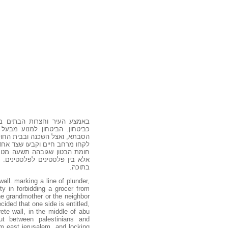
באמצע העיר וחצרות הבתים
ב
כביטחון. הביטחון למנוע מבעל
הסבתא, ואצל השכנה ובבית
ה
חו.
לקחו
מרחב
חיים וקבעו שצד אח.
חומת הבטון שגובהה תשעה מטרי,
אלא בין פלסטינים לפלסטינים. 
בתוכה.
all. marking a line of plunder,
ity in forbidding a grocer from
the grandmother or the neighbor
ecided that one side is entitled,
ete wall, in the middle of abu
but between palestinians and
om east jerusalem, and locking