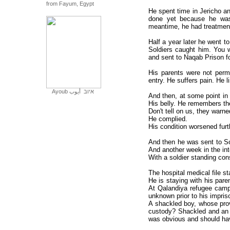
from Fayum, Egypt
He spent time in Jericho a
done yet because he was 
meantime, he had treatment
Half a year later he went t
Soldiers caught him. You 
and sent to Naqab Prison fo
His parents were not permi
entry. He suffers pain. He l
Ayoub
أيوب
איוב
And then, at some point in 
His belly. He remembers the
Don't tell on us, they warne
He complied.
His condition worsened fur
And then he was sent to So
And another week in the in
With a soldier standing con
The hospital medical file s
He is staying with his par
At Qalandiya refugee camp.
unknown prior to his impri
A shackled boy, whose prove
custody? Shackled and an a
was obvious and should hav