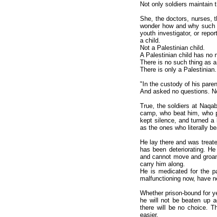
Not only soldiers maintain t
She, the doctors, nurses, t
wonder how and why such se
youth investigator, or repor
a child.
Not a Palestinian child.
A Palestinian child has no n
There is no such thing as a 
There is only a Palestinian.
"In the custody of his pare
And asked no questions. No
True, the soldiers at Naq
camp, who beat him, who pe
kept silence, and turned a 
as the ones who literally be
He lay there and was treate
has been deteriorating. He
and cannot move and groans
carry him along.
He is medicated for the pai
malfunctioning now, have n
Whether prison-bound for y
he will not be beaten up 
there will be no choice. T
easier.