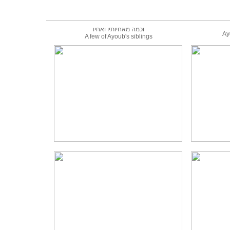
וכמה מאחיותיו ואחיו
A few
of Ayoub's siblings