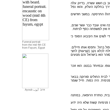
איוב בן השש עשרה, בדיוק עלה
רך בחלקה העליון, והוא נפל
רגלו התרסקה. במשך חודשים
כה ואינו עובד כבר עשר שנים
ח ואין למשפחה כסף לניתוח
די לשים את הקיבוע הסופי כי
Funeral portrait
from the mid 4th CE
ול ברגל. ותפסו אותו חיילים
from Fayum, Egypt
לח לכלא נקב (קציעות) לחצי
סוהר הוא בישראל והם מנועים
ו. ובמיוחד בבטנו. הוא זוכר
ר לבית החולים סורוקה בבאר
מית. היה כפות. חייל שומר
Ayoub
أيوب
איוב
בית, כותרת הרופאה, במחנה
נימיות קשות שלא היה ידוע
יו, כשאזיקים על ידיו וחייל