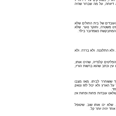
דיווחה, על מה שברור שהיה
העובדים של בית החולים שלא
נו משטרה, וחוקר נוער. שלא
רה המתבקשת כשמדובר בילד
"א התלוננה. ולא בררה. ולא
פליטים קלנדיה, שהיכו אותו
עין וכתב שהוא ברשות הוריו
 ששוחרר לביתו. מאז מצבו
ל הארץ ולא יכול לזוז ונואק
יחד
שלאט עובדות פחות ופחות אין
 שלא יכו אותו שוב. שיטופל
 אחד יהיה יותר קל