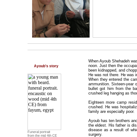
When Ayoub Shehadeh was si
noon. Just then the occupa
Ayoub's story
been kidnapped, and chopper
He was not there. He was i
When they entered the camp,
ammunition. Sixteen-year ol
bullet got him from the ba
crushed leg hanging as thou
Eighteen more camp reside
crushed. He was hospitaliz
family are especially poor.
Ayoub has ten brothers and 
the eldest. His father is d
disease as a result of whi
Funeral portrait
surgery.
from the mid 4th CE