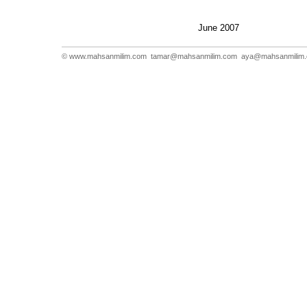
June 2007
© www.mahsanmilim.com
tamar@mahsanmilim.com
aya@mahsanmilim