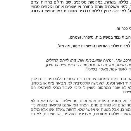
 בלילה, בשדות, במקומות מסוכנים. שם חיילים בחדוות יצרים
פני ששולחים אותם בחזרה או עוצרים אותם ולוקחים סכומי
) לא יכולה לרוץ בלילות בדרכים מסוכנות כמו מחפשי העבודה
כי ככה זה
בקרוב תעבוד במשק בית, סיפרה. ושמחנו
ה
ת למרות שלפי ההוראות הרשמיות אסור, וזה מזל
רכב יותר: "נראה שהעבירות אותן ניתן לייחס לחיילים
ת מאסר, וחריגה מסמכות עד כדי סיכון חיים או סיכון
ע אף לעשר שנות מאסר בפועל
גם הם רואים שמחסומים מבתרים שטחים פלסטינים בינם לבין
יד ויאוש וכעס, ושענישה קולקטיבית לא מביאה ציות או ביטחון
 לא עובר במחסום כשאין לו סיכוי לעבור מבלי להיתפס. הם
צינית
מרחק מטרים ספורים מהמחסום ומהחיילים. והחיילים אמנם לא
וטה שהם לא פוחדים מהם. הפחד הוא אמנם קלישאה בטוחה כדי
 בו, אבל בשטח אי אפשר שלא לראות שאלה אינן אלא מילים
המעבר שלהם מסוכנים, מעבירים מטענים, או חשודים, לא היו