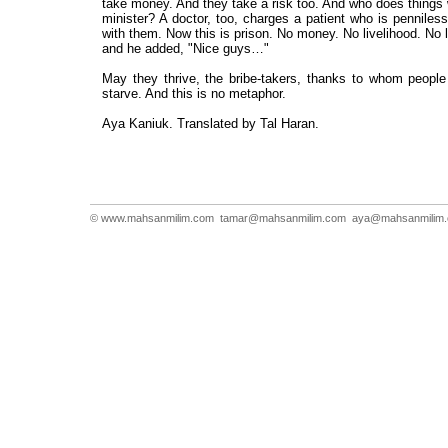
take money. And they take a risk too. And who does thing
minister? A doctor, too, charges a patient who is pennile
with them. Now this is prison. No money. No livelihood. No l
and he added, "Nice guys…"
May they thrive, the bribe-takers, thanks to whom people 
starve. And this is no metaphor.
Aya Kaniuk. Translated by Tal Haran.
© www.mahsanmilim.com
tamar@mahsanmilim.com
aya@mahsanmilim