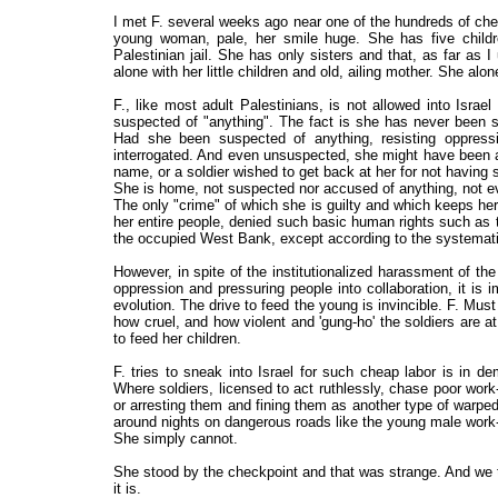
I met F. several weeks ago near one of the hundreds of che
young woman, pale, her smile huge. She has five childr
Palestinian jail. She has only sisters and that, as far a
alone with her little children and old, ailing mother. She alon
F., like most adult Palestinians, is not allowed into Isr
suspected of "anything". The fact is she has never been 
Had she been suspected of anything, resisting oppress
interrogated. And even unsuspected, she might have been ar
name, or a soldier wished to get back at her for not having s
She is home, not suspected nor accused of anything, not e
The only "crime" of which she is guilty and which keeps her o
her entire people, denied such basic human rights such as th
the occupied West Bank, except according to the systematica
However, in spite of the institutionalized harassment of th
oppression and pressuring people into collaboration, it is 
evolution. The drive to feed the young is invincible. F. Must 
how cruel, and how violent and 'gung-ho' the soldiers are at 
to feed her children.
F. tries to sneak into Israel for such cheap labor is in d
Where soldiers, licensed to act ruthlessly, chase poor w
or arresting them and fining them as another type of warped
around nights on dangerous roads like the young male work
She simply cannot.
She stood by the checkpoint and that was strange. And we t
it is.