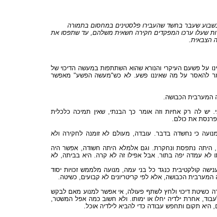
 בשבוע שעבר בחשד שהעבירו פלסטינים במחסום בתמורה
לשוחד, כך נודע ל-ynet . ערכו המפקדים חקירה חשאית משלהם, עד שתפסו את
רה הצבאית
נו על פשעם העיקרי והנורא שהוא השתתפות במעשה הדיכוי של
ומר להאסר על מה שאיננו פשע. לא כש"מעשה הפשע" מאפשר
דה המערבית הכבושה
. יש לה רק אחיות וזה אומר כך הבנתי, שאין תמיכה כלכלית
מפרנסת את כולם
מנועה כי נחשדה בדבר. עובדה, מעולם לא זומנה לחקירה ולא
נה, היתה נתפסת ונחקרת. וגם אלמלא היתה חשודה, אפשר היה
 לא עמדה יפה בתור. אבל אפילו זה לא קרה. היא בביתה, לא
נישה קולקטיבית כנגד כל בני עמה, מנועה מלממש זכויות יסוד
דה המערבית הכבושה, אלא לפי קריטריונים לא קבועים, כשיטה
ה כשיטת דיכוי ולחץ לשתף פעולה, אי אפשר למנוע מאם לבקש
לעבוד, אחרת ילדיה יחלו או ימותו. ולא חשוב כמה אפל המשטר
, היא תקום ותחפש עבודה כדי להביא לילדיה אוכל