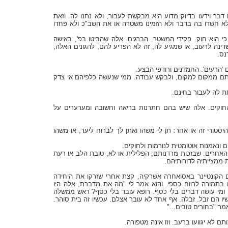
 וידעו בדיוק מדוע היא מבקשת לעבור, ולא נתנו לה. וזאת
, לא חשדו בה בדבר ולא הזמינו משטרה או את השב"כ ולא פחדו
 כי הוא חוק. פקידי המשטר. הברגים. אלה שהביטו בפ', באישה
דינה לרעוב, או שמגיע לה, זה לא הפריע להם, להגונים האלה
רנס
ם 'הרעים'. החמדנים ורודפי הבצע
תם ממקום למקום, ולבקש עבודה. ממי שנעשה כלפיהם אי צדק
תת לה לעבור בחינם
חוקים. אלה שיש בהם חתרנות בריאה וחשובה ומערערים על
היסטורי זה או אחר: תן לי משהו ואתן לך לברוח ליער, או משהו
ם ונאמנות אוטומטית לנורמות ולחוקים
האחרים. שבזכות מרדנותם, הפלילית או לא, טובת הלב או רעת
 ממצייתיה לדורותיהם
"
הקונטיינר באסואחרה אשרקיה,
קצת אחרי שזרקו את היחידה
תמורה לרווח כספי. והוא אמר לי "מה את מדברת, אלה היו
 ומי עושה דברים בלי כסף. רופא עובד בלי כסף? ראש ממשלה
שיו הם זבל. זבלה. אף אחד לא עובר אצלם. עכשיו זה בית סוהר
ף ואמר "בחורים טובים
ותם לא יגוועו ברעב. וזו אינה מטפורה