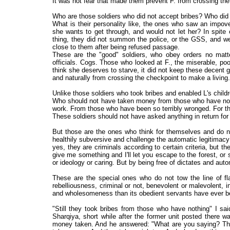
It was not fear that made them prevent F. from crossing the
Who are those soldiers who did not accept bribes? Who did 
What is their personality like, the ones who saw an impo
she wants to get through, and would not let her? In spite
thing, they did not summon the police, or the GSS, and wer
close to them after being refused passage.
These are the "good" soldiers, who obey orders no matt
officials. Cogs. Those who looked at F., the miserable, p
think she deserves to starve, it did not keep these decent gu
and naturally from crossing the checkpoint to make a living.
Unlike those soldiers who took bribes and enabled L's childr
Who should not have taken money from those who have none
work. From those who have been so terribly wronged. For t
These soldiers should not have asked anything in return for d
But those are the ones who think for themselves and do no
healthily subversive and challenge the automatic legitimacy 
yes, they are criminals according to certain criteria, but th
give me something and I'll let you escape to the forest, or
or ideology or caring. But by being free of dictates and auto
These are the special ones who do not tow the line of fla
rebelliousness, criminal or not, benevolent or malevolent, in
and wholesomeness than its obedient servants have ever b
"Still they took bribes from those who have nothing" I sa
Sharqiya, short while after the former unit posted there w
money taken. And he answered: "What are you saying? Thes