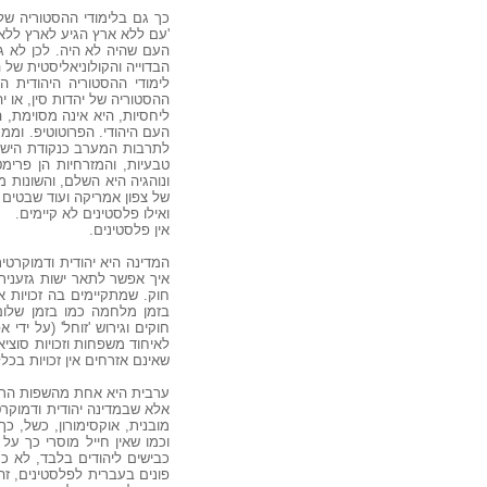
כך גם בלימודי ההסטוריה ש
'עם ללא ארץ הגיע לארץ ללא 
הבדוייה והקולוניאליסטית של 
לימודי ההסטוריה היהודית ה
ההסטוריה של יהדות סין, או יה
ליחסיות, היא אינה מסוימת, 
העם היהודי. הפרוטוטיפ. וממנו
לתרבות המערב כנקודת היש, 
טבעיות, והמזרחיות הן פרימט
ונוהגיה היא השלם, והשונות מ
של צפון אמריקה ועוד שבטים 
ואילו פלסטינים לא קיימים.
אין פלסטינים.
המדינה היא יהודית ודמוקרטי
איך אפשר לתאר ישות גזענית
חוק. שמתקיימים בה זכויות אז
בזמן מלחמה כמו בזמן שלום
חוקים וגירוש 'זוחל' (על ידי
לאיחוד משפחות וזכויות סוציא
שאינם אזרחים אין זכויות בכל
ערבית היא אחת מהשפות הרש
אלא שבמדינה יהודית ודמוקר
מובנית, אוקסימורון, כשל, כ
וכמו שאין חייל מוסרי כך על
כבישים ליהודים בלבד, לא כת
פונים בעברית לפלסטינים, זה