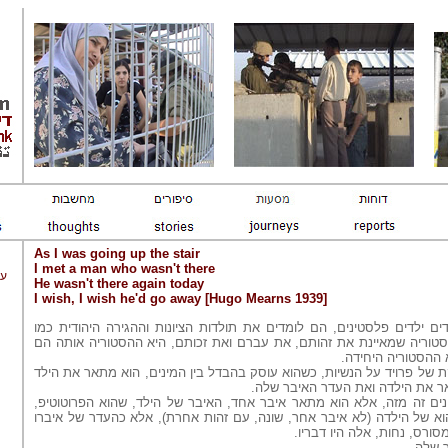
As I was going up the stair
I met a man who wasn't there
עב
He wasn't there again today
I wish, I wish he'd go away [Hugo Mearns 1939]
 ילדים פלסטינים, הם לומדים את תולדות הציונות וההגירה היהודית כמו
טוריה שמאיינת את זהותם, את עברם ואת זכותם, היא ההסטוריה אותה הם
א ההסטוריה היחידה.
 של פרויד על הנשיות, כשהוא עוסק בהבדל בין המינים, הוא מתאר את הילד
אר את הילדה ואת העדר האיבר שלה.
ים זה מזה, אלא הוא מתאר איבר אחד, האיבר של הילד, שהוא הפרוטוטיפ,
א של הילדה (לא איבר אחר, שונה, עם זהות אחרת), אלא כהעדר של איברו
סורס, נחות, אלה היו דבריו.
 שלה.