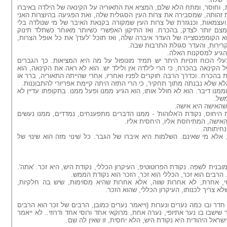
, וחוסר, ומתח הלא שלם, המציא את התאוריה על הקינאה של הילדה באיברו
זהותה, שמסבירה את צרות העין הסגולית שלה, ואת הפגיעה בהיוצרות האני
 ועצמאות, וכנגזרת של צרות העין שמקורה בקנאת האיבר של מי שנולדה בלי
צם יותר לצדק, בהכרח. ואז התיקון האפשרי כשיותר מאוחר כשתלד תינוק
וא הקומפנסצייה של העדר איברה שלה, ואז תוכל 'לעדן' את כל אופל הצרות,
קרירות, והעדר סגולת התרבות שבה.
הגיע למסקנות האלה.
עלי הכוח וזכויות היתר יש תמיד מונופול על מה היא המציאות. כך הגברים
ל הקינאה בהכרח, כי הרי לילדה אין ולילד יש. הוא לא ראה את הקינאה, הוא
 בהכרח. וכדרך הרבה חוקרים לפניו ואחריו, אחרי שהייתה התאוריה, ברר או
 שלא נבנתה מתוך תחקיר, כי הרי התזה היתה קיימת אפריורי להתבוננות.
וממנו דיבר. הוא לא חולל אותו, הוא הגיע ממנו ופעל ממנו. בתקופתו עדיין לא
משל.
 שהאישה היא אישה.
 היחוס, נקודת ה'אלוהות' - ממנו הדברים מתפענחים, נמדדים, ממנו נעשים
אישה, המתיחסת אליו, היחסית אליו.
נחיתותה.
אלא מי שאינם. השלמות היא איברו של הגבר. כל שינוי מזה הוא שינוי של
בנית לשפה. נקודת הפרוטוטיפ, העיקרון הכללי, נקודת היש, היא זכר. 'אתה'.
טי, אחרת, לא אחרות שווה, אלא אחרות שהיא מסוימות, שיש בה חלקיות,
א צריך לכנותו, העיקרון הכללי, שהוא הזכר.
ר ובו כמה נערים ונערות (וייאמר נערים כמובן, הרבים של זכר הוא הרבים
 שישבו בו נער אתיופי, נערה אחת, מרוקאי אחד ורוסי אחד ודרוזי.. לא ייאמר
ישראל היהודית היא נקודת היש, הלא יחסית, זו שאין לה שם.