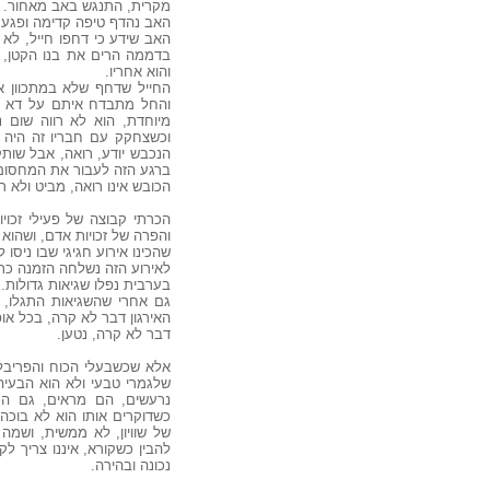
מקרית, התנגש באב מאחור.
האב נהדף טיפה קדימה ופגע
האב שידע כי דחפו חייל, לא
בדממה הרים את בנו הקטן, ש
והוא אחריו.
החייל שדחף שלא במתכוון את
והחל מתבדח איתם על דא וע
מיוחדת, הוא לא רווה שום 
וכשצחקק עם חבריו זה היה ב
הנכבש יודע, רואה, אבל שותק
ברגע הזה לעבור את המחסום 
הכובש אינו רואה, מביט ולא ר
הכרתי קבוצה של פעילי זכוי
והפרה של זכויות אדם, ושהוא 
שהכינו אירוע חגיגי שבו ניסו
לאירוע הזה נשלחה הזמנה כת
בערבית נפלו שגיאות גדולות.
גם אחרי שהשגיאות התגלו, 
האירגון דבר לא קרה, בכל אופ
דבר לא קרה, נטען.
אלא שכשבעלי הכוח והפריבלי
שלגמרי טבעי ולא הוא הבעיה)
נרעשים, הם מראים, גם הם,
כשדוקרים אותו הוא לא בוכה
של שוויון, לא ממשית, ושמה
להבין כשקורא, איננו צריך ל
נכונה ובהירה.