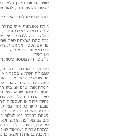
שוויון הכוחות באופן מלא. כ
אפשרות להיות מחוץ למוח אות
בעלי הכוח שנולדו ככאלה לא 
היתה מאושפזת איתי בחורה ג
אותה במיטה במרכז החדר, קשו
יכולה הייתה ללכת לריפוי בעי
ככה סתם, שרצתה ספר, שהיא ר
מה עם הספר, אני זוכרת שדא
אכלתי אותו, היא אמרה.
ואז ראיתי.
כל גופה היה מכוסה פיסות ני
ואני זוכרת שהבנתי, בזכות
שגבולות השימוש בספר הוא קר
מה שהוא לי טבעי ומיידי. ה
העולם כמו היש הוא אני. נקו
לימדה אותי שגם אני בקו הרצ
מתוך התחושה שהוא עצמו הינ
שצרכיהם הם השלכה של צרכיו 
להיות פרויד או העסקנים היה
מובנה לתוך כל אחד מאיתנו, 
המביט והמובט גם יחד. לא י
לשגות בהכרח כמו לשלוח הזמ
ואם גם מקליפת הראש, ולא מ
של ערך, שאפשר להביט בשונ
נכתבה ערבית בשגיאות
לא נח
המובנה בנקודת המוצא, בהכרח