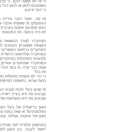
כי זה לא משנה להם, כי ערב
באוטובוס לכאן או לכאן ככל 
כי 'הם' יודעים.
אז מה, יאמר דובר עיריית
העסקתם מי ששפתו איננה ער
הגפן מתורגם אמנם בערבית תק
לא היה בכוונה. אין התכוונות.
כשיתברר לצורך ההשוואה ש
הקצאת משאבים הנוגעים למ
המחקרים ברפואה הקשורים לזה,
וכשיתברר שלרפואה היחודית 
ולטעויות המתגלות במחקרים א
וכשיתברר שמחקרים שגויים, 
שמה כבר קרה, וזו בסך הכל ט
אין בה?
כי הרי לא טעויות מתגלות כא
כמות שהיא, נחשפות תפיסות 
מי שהם בעלי הכוח וקובעי המד
קובעים מה היא בעייה ראוייה, 
קובעים מה היא המציאות ומה 
האם ברישתית של בעלי הפריב
הפלסטינים? או שאין במוח מ
האם זוהי גזענות, עצלות, קהו
במחסום קלנדיה לפני שנתיים א
'רשאי' לעבור, בנו הקטן לפ