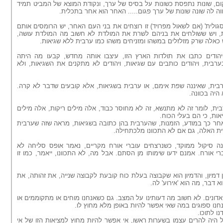
קום, שונות נתפסת כשונות על בסיס של ערך, ונקודת המוצא של המביט תמיד
וה לה שונה שונות של ערך פגום..... האחר הוא אחר בתכלית.
ולית' (אם לשאול מפרויד) זו רוצחים את בני העם האחר, יש הרומסים אותם
ת, ויש ששולחים את בניהם לשרת את המולדת לא חשוב מה המולדת עושה,
כאלה שרק מזלזלים במשהו ומזניחים משהו כמו ערבית ללא שגיאות.
יהודים כתבו את תולדות הארץ הזו, עיצבו אותה מחדש, קבעו מה היתה
ערבית, ויהודים כותבים עם שגיאות, ויהודים לא מתקנים את השגיאות, ולא
בית, שאיננה שפת אימם, או ערבית בשגיאות, אלא קובעים שדבר לא קרה.
יה בכוונה.
בית, לומר זה לא מתנשא, זה לא מחוסר כבוד, אלה מילים ריקות, אלה מילים
ות, כי הם בעלי הכוח.
חר כך במודע, הזמנות, שהערבית בהן כתובה בשגיאות, מראה שזה שערבית
ית האלה, גם אם לא התכוונו מלכתחילה.
 סיקול ממוקד, כשנרצחים עוברי אורח מקריים, נאמר אופס סליחה לא
ברי אורח. אמנם ידעו שימותו מן הסתם. אבל מה, לא התכוונו, ייאמר, כמו זו
 דמיון, והדמיון הוא שקבוצה בעלת כוח קובעת לקבוצה שנייה, את זהותה, את
א דבר, מה הוא 'אירוע' לה.
 האדונים. לא חשוב מה דעותינו על המצב. גם כשאנחנו מוחים או מתקוממים או
נו ספוגים במה שאי אפשר להיות באופן מלא מחוץ לו.
ו לתוכו.
 היה להרים עצמו בשערות ראשו, אי אפשר להיות מחוץ למציאות הזו של אי