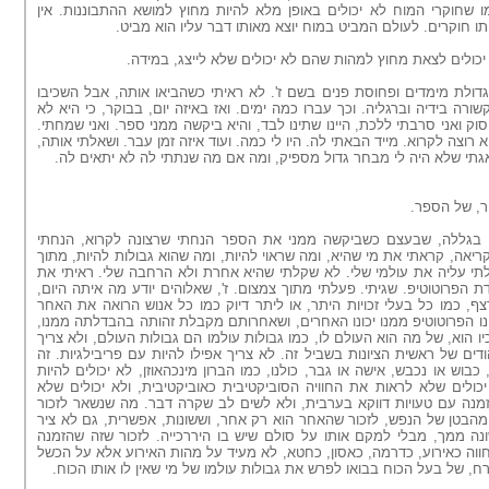
מו שחוקרי המוח לא יכולים באופן מלא להיות מחוץ למושא ההתבוננות. אין
ו חוקרים. לעולם המביט במוח יוצא מאותו דבר עליו הוא מביט.
יכולים לצאת מחוץ למהות שהם לא יכולים שלא לייצג, במידה.
דולת מימדים ופחוסת פנים בשם ז'. לא ראיתי כשהביאו אותה, אבל השכיבו
רה בידיה וברגליה. וכך עברו כמה ימים. ואז באיזה יום, בבוקר, כי היא לא
סוק ואני סרבתי ללכת, היינו שתינו לבד, והיא ביקשה ממני ספר. ואני שמחתי.
וצה לקרוא. מייד הבאתי לה. היו לי כמה. ועוד איזה זמן עבר. ושאלתי אותה,
גתי שלא היה לי מבחר גדול מספיק, ומה אם מה שנתתי לה לא יתאים לה.
יר, של הספר.
ה, בגללה, שבעצם כשביקשה ממני את הספר הנחתי שרצונה לקרוא, הנחתי
יאה, קראתי את מי שהיא, ומה שראוי להיות, ומה שהוא גבולות להיות, מתוך
טלתי עליה את עולמי שלי. לא שקלתי שהיא אחרת ולא הרחבה שלי. ראיתי את
דת הפרוטוטיפ. שגיתי. פעלתי מתוך צמצום. ז', שאלוהים יודע מה איתה היום,
ף, כמו כל בעלי זכויות היתר, או ליתר דיוק כמו כל אנוש הרואה את האחר
ו הפרוטוטיפ ממנו יכונו האחרים, ושאחרותם מקבלת זהותה בהבדלתה ממנו,
הוא, של מה הוא העולם לו, כמו גבולות עולמו הם גבולות העולם,
ולא צריך
ודים של ראשית הציונות בשביל זה. לא צריך אפילו להיות עם פריב
י
לגיות. זה
כבוש או נכבש, אישה או גבר, כולנו, כמו
הברון מינכהאוזן
, לא יכולים להיות
כולים שלא לראות את החוויה הסוביקטיבית כאוביקטיבית,
ו
לא יכולים שלא
נה עם טעויות דווקא בערבית, ולא לשים לב שקרה דבר. מה שנשאר לזכור
הבטן של הנפש, לזכור שהאחר הוא רק אחר, וששונות, אפשרית, גם לא ציר
ה ממך, מבלי למקם אותו על סולם שיש בו היררכייה.
לזכור שזה שהזמנה
ווה כאירוע, כדרמה, כאסון, כחטא, לא מעיד על מהות האירוע אלא על הכשל
, של בעל הכוח בבואו לפרש את גבולות עולמו של מי שאין לו אותו הכוח.