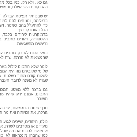
גם כאן, ולא רק, כמו בכל מ
היא נקודת היש השלם, והמושו
יש שבכותלי תפיסת הבדלה 'סג
ברגליהם, ומניחים להם למו
כדי להתעלל בהם כשיטה, ויש 
הכל באותו קו רצף.
בדמוקרטיה ליהודים בלבד, 
ההסטוריה, ויהודים כותבים ב
נרעשים מהשגיאות.
בעלי הכוח לא רק כותבים ער
שהמציאות לא קרתה. שזה לא ה
לומר שלא התכוונו לזלזל בער
של מי שקובעים מה היא המציא
לשלוח קודם מתוך רשלנות, א
שגויה לא משנה לדוברי העבר
גם ברצח ללא משפט המכונה
התכוונו. אמנם ידעו שיהיו עו
תשובה.
חרף שונות הדוגמאות, יש בהן
גורלה, את זכויותיה ואת מה הו
כולנו, היהודים, שייכים לגזע
מעידים או מסרבים לשרת, אנח
אי אפשר לכבות את מה שנולדנ
כמו ש
הברון מינכהאוזן
לא יכול