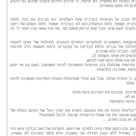
ית כמהות לא ממשית, לא קיימת, כי ערבים וחייהם והצורך שלהם גם להגיע
אדם לא ממש ממשייים.
 תל אביב על הטעויות בערבית שעל השלטים, הם מבינים גם ככה. ולמה
בית, אשאל, ולמה התעתיק הוא לא בערבית, אשאל, ולמה השלט של רחוב
נית לשם שינוי, אבל שמו הרימון משום מה. מה את עושה עניין יאמר לי. זה
הקצאת המשאבים למחקרים רפואיים הנוגעים למחלות של נשים לעומת
חלות של גברים, ורמת הבדיקה על מחקרים, ורמת תשומת הלב לטיפוח
 יתבררו כלא שוויוניים.
לנשים אין אותה תשומת לב.
ין את אותה התגייסות לתיקון.
ותרופות שהתגלו בהן פגימויות ממשיכות להיות משווקות, האם גם אז ייטען
עות, שאין בה התכוונות.
ן, כי טעויות קורות, אבל אם אחרי שמתגלות טעויות המדיניות ממשיכה להיות
עולם.
יניות, קובעים את הערכים והקדימויות.
או לא.
איננה המציאות.
ליגיות והכוח אין את המנגנון הקורא את 'אורך הגל' של הקיום המלא של
קום שהופך את מה שאולי הרישתית קוראת, לבעל משמעות?
ת, או טבע האדם.....
ב ובנו הקטן עמדו וחיכו לתורם, ואז ניגשו, תעודתו של האב נבדקה והוא היה
ניו, כשחייל ללא כוונה תחילה אני חושבת, אלא מתוך נמהרות לא קשורה,