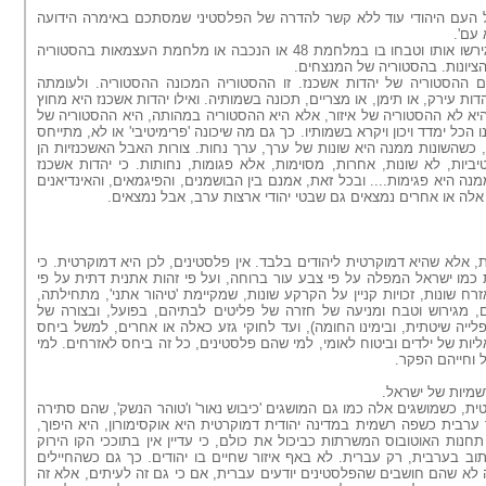
ל העם היהודי עוד ללא קשר להדרה של הפלסטיני שמסתכם באימרה הידועה
עם'.
העם שהיה לא היה. לכן לא גירשו אותו וטבחו בו במלחמת 48 או הנכבה או מלחמת העצמאות בהסטוריה
הציונות. בהסטוריה של המנצחים.
ם ההסטוריה של יהדות אשכנז. זו ההסטוריה המכונה ההסטוריה. ולעומתה
דות עירק, או תימן, או מצריים, תכונה בשמותיה. ואילו יהדות אשכנז היא מחוץ
היא לא ההסטוריה של איזור, אלא היא ההסטוריה במהותה, היא ההסטוריה של
 הכל ימדד ויכון ויקרא בשמותיו. כך גם מה שיכונה 'פרימיטיבי' או לא, מתייחס
כשהשונות ממנה היא שונות של ערך, ערך נחות. צורות האבל האשכנזיות הן
יביות, לא שונות, אחרות, מסוימות, אלא פגומות, נחותות. כי יהדות אשכנז
מנה היא פגימות.... ובכל זאת, אמנם בין הבושמנים, והפיגמאים, והאינדיאנים
אלה או אחרים נמצאים גם שבטי יהודי ארצות ערב, אבל נמצאים.
ת, אלא שהיא דמוקרטית ליהודים בלבד. אין פלסטינים, לכן היא דמוקרטית. כי
 כמו ישראל המפלה על פי צבע עור ברוחה, ועל פי זהות אתנית דתית על פי
רח שונות, זכויות קניין על הקרקע שונות, שמקיימת 'טיהור אתני', מתחילתה,
, מגירוש וטבח ומניעה של חזרה של פליטים לבתיהם, בפועל, ובצורה של
 אפלייה שיטתית, ובימינו החומה), ועד לחוקי גזע כאלה או אחרים, למשל ביחס
ליות של ילדים וביטוח לאומי, למי שהם פלסטינים, כל זה ביחס לאזרחים. למי
ל וחייהם הפקר.
מיות של ישראל.
טית, כשמושגים אלה כמו גם
המושגים
'כיבוש נאור' ו'טוהר הנשק', שהם סתירה
ך ערבית כשפה רשמית במדינה יהודית דמוקרטית היא אוקסימורון,
היא
היפוך,
 תחנות האוטובוס המשרתות כביכול את כולם, כי עדיין אין בתוככי הקו הירוק
וב בערבית, רק עברית. לא באף איזור שחיים בו יהודים. כך גם כשהחיילים
 לא שהם חושבים שהפלסטינים יודעים עברית, אם כי גם זה לעיתים, אלא זה