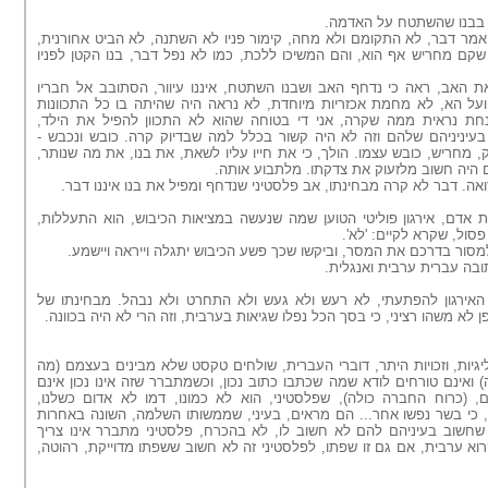
 בבנו שהשתטח על האדמה.
 אמר דבר, לא התקומם ולא מחה, קימור פניו לא השתנה, לא הביט אחורנית,
קם מחריש אף הוא, והם המשיכו ללכת, כמו לא נפל דבר, בנו הקטן לפניו
 האב, ראה כי נדחף האב ושבנו השתטח, איננו עיוור, הסתובב אל חבריו
ל הא, לא מחמת אכזריות מיוחדת, לא נראה היה שהיתה בו כל התכוונות
נחת נראית ממה שקרה, אני די בטוחה שהוא לא התכוון להפיל את הילד,
עיניניהם שלהם וזה לא היה קשור בכלל למה שבדיוק קרה. כובש ונכבש -
, מחריש, כובש עצמו. הולך, כי את חייו עליו לשאת, את בנו, את מה שנותר,
היה חשוב מלזעוק את צדקתו. מלתבוע אותה.
ואה. דבר לא קרה מבחינתו, אב פלסטיני שנדחף ומפיל את בנו איננו דבר.
ות אדם, אירגון פוליטי הטוען שמה שנעשה במציאות הכיבוש, הוא התעללות,
פסול, שקרא לקיים: 'לא'.
 למסור בדרכם את המסר, וביקשו שכך פשע הכיבוש יתגלה וייראה ויישמע.
ובה עברית ערבית ואנגלית.
האירגון להפתעתי, לא רעש ולא געש ולא התחרט ולא נבהל. מבחינתו של
ן לא משהו רציני, כי בסך הכל נפלו שגיאות בערבית, וזה הרי לא היה בכוונה.
גיות, וזכויות היתר, דוברי העברית, שולחים טקסט שלא מבינים בעצמם (מה
 ואינם טורחים לודא שמה שכתבו כתוב נכון, וכשמתברר שזה אינו נכון אינם
 (כרוח החברה כולה), שפלסטיני, הוא לא כמונו, דמו לא אדום כשלנו,
, כי בשר נפשו אחר... הם מראים, בעיני, שממשותו השלמה, השונה באחרות
 שחשוב בעיניהם להם לא חשוב לו, לא בהכרח, פלסטיני מתברר אינו צריך
קרוא ערבית, אם גם זו שפתו, לפלסטיני זה לא חשוב ששפתו מדוייקת, רהוטה,