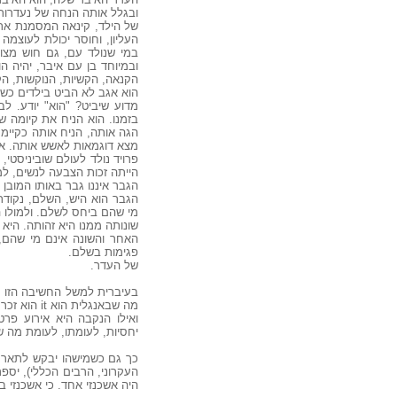
ובגלל אותה הנחה של נעדרות
של הילד, קינאה המסמנת את 
העליון, וחוסר יכולת לעוצמה
במי שנולד עם, גם חוש מצומ
ובמיוחד בן עם איבר, יהיה ה
הקנאה, הקשיות, הנוקשות, ה
הוא אגב לא הביט בילדים כש
מדוע שיביט? "הוא" יודע. לב
בזמנו. הוא הניח את קיומה ש
הגה אותה, הניח אותה כקיימת
מצא דוגמאות לאשש אותה. אלא
פרויד נולד לעולם שוביניסטי, 
הייתה זכות הצבעה לנשים, ל
הגבר איננו גבר באותו המובן
הגבר הוא היש, השלם, נקודת
מי שהם ביחס לשלם. ולמולו ה
שונותה ממנו היא זהותה. היא 
האחר והשונה אינם מי שהם, 
פגימות בשלם.
של העדר.
בעיברית למשל החשיבה הזו מו
מה שבאנגלית הוא it הוא זכר. הרבים הוא זכר, הכללי הוא זכר, הזכר הוא נקודת הממש.
ואילו הנקבה היא אירוע פר
יחסיות, לעומתו, לעומת מה של
כך גם כשמישהו יבקש לתאר חד
העקרוני, הרבים הכללי), יספר
היה אשכנזי אחד. כי אשכנזי ב