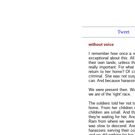
Tweet
without voice
I remember how once a w
exceptional about this. A
their own lands, unless th
really important. For what
return to her home? Of co
criminal. She was not susp
can. And because harassing
We were present then. Wom
we are of the 'right' race.
The soldiers told her not
home. From her children w
children are small. And t
they're waiting for her. A
Ram from where we were i
was slow to descend. And
harassers serving their co
and we did nothing for her.