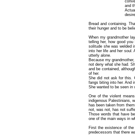
conve
and t
Actual
desire
Bread and containing. Tha
their hunger and to be beli
When my grandmother lay d
telling her, how good you 
solitude she was welded in
into her life and her soul.
utterly alone.
Because my grandmother, in 
not deny what she had. She
and be contained, although
of her.
She did not ask for this. O
fangs biting into her. And i
She wanted to be seen in w
One of the violent means 
indigenous Palestinians, w
has been taken from them,
not, was not, has not suff
Those words that have bec
one of the main ways in w
First the existence of th
predecessors that there wa