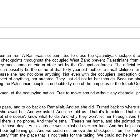
oman from A-Ram was not permitted to cross the Qalandiya checkpoint t
ll checkpoints throughout the occupied West Bank prevent Palestinians from
ey meet some criteria or other set by the Occupation forces. The official re
 can possibly be the crime of that forty-year old mother to small children f
urse she had not done anything. Not even with the occupiers' perception o
ect of anything, nor arrested. They just did not let her through. Because sh
 the Palestinian people is undoubtedly one of the purposes of the Israeli Oc
en, of the occupying nation. Free to move around without any obstacle, pr
 to pass, and to go back to Ramallah. And so she did. Turned back to where 
ho await her. And we asked. And she told us. That it's forbidden. That she
hat she doesn't know what to do. And why they won't let her through. And t
nd there is no phone. And they're small. There's her home, and she pointed t
n those days. Her existence was splashed over her face. And her helpless
 our tightening gut. And we could not remove the checkpoint from her nati
untry from the place that is not theirs for the taking. We could not help her