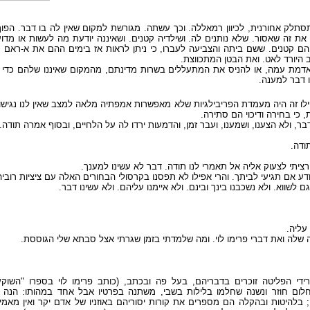
סתלק אחורנית, לכיוון רמאללה. וכך עשתה. מגורשת למקום שאין לה בו דבר. הפוך 
. את זה שאסור. שלא נותנים לה. ושילדיה קטנים. ושאיננה יודעת מה לעשות או מדו
 והם קטנים. ששם ביתה והצביעה לעברו, כי ניתן לראות אז בימים ההם את א-ראם 
 היורד לאט. ואת הבטן המתכווצת
דמת עמה, או להניס את המתעללים בשרות מדינתם, מהמקום שאיננו שלהם כדי לנט
נו דבר למענה
ילו זה היה מעמדת הפריבילגיות שלא מאפשרות אמפתיה מלאה למצב שאין לנו נגישות ו
ת, כי בחירה ודיכוי הם סתירה
דבר, ולא הצענו, ושמענו, ועבר זמן, והדמעות ירדו לה על הלחיים, ובסוף אמרה תודה
תודה
רציתי לצעוק אליה אל תאמרי לנו תודה. דבר לא עשינו למענך
ודע אם תגיעי לביתך. והרי אפילו לא תפסנו בקרסולי הבחורים האלה עם ציציות רוב
גם לשווא. ולא נשכבנו בינך ובינם. ולא איימנו עליהם. ולא עשינו דבר
 עליה
דה שלה ואת דברי פרימו לוי. ומה שלמדתי בזמן שגרתי אצל סבתא שלי הגוססת
די הפליטה זוכרים בדבריהם, בעל פה ובכתב, (כותב פרימו לוי בספרו "השוקע
, חלום חוזר ונשנה שחלמו בלילות בשבי, משתנה בפרטיו אבל אחד במהותו: הנה 
 בלהיטות ובהקלה הם מספרים את קורות יסוריהם באוזניו של אדם יקר ואין מאמינ