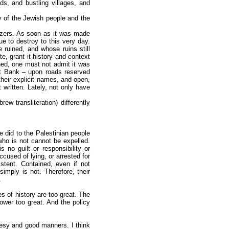
ds, and bustling villages, and
ry of the Jewish people and the
zers. As soon as it was made
e to destroy to this very day.
e ruined, and whose ruins still
 grant it history and context
ned, one must not admit it was
st Bank – upon roads reserved
 their explicit names, and open,
written. Lately, not only have
ew transliteration) differently
e did to the Palestinian people
e who is not cannot be expelled.
no guilt or responsibility or
used of lying, or arrested for
stent. Contained, even if not
simply is not. Therefore, their
.
 of history are too great. The
power too great. And the policy
rtesy and good manners. I think