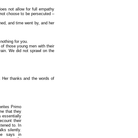
oes not allow for full empathy
annot choose to be persecuted –
ened, and time went by, and her
nothing for you.
 of those young men with their
vain. We did not sprawl on the
d. Her thanks and the words of
writes Primo
ne that they
s essentially
count their
stened to. In
lks silently.
(he says in