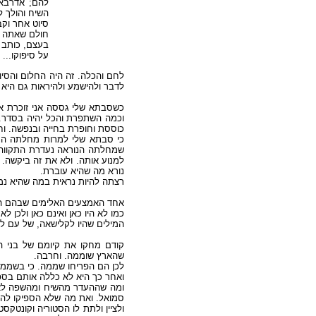
להם; אדרבא א
השיח והולך.
חולם שאתה .
בעצם, כותב פ
על סיפוקו...
לחם והכלה. זה היה החלום והסי
לדבר ולהישמע ולהיראות גם ה.
כשסבתא שלי גססה אני זוכרת א.
וכמה השתפרת והכל יהיה בסדר..
כוססת וחופרת בחייה ובנפשה. .
כי סבתא שלי למרות מחלתה הנ.
שמחלתה הנוראה נעדרת התקווה ת
למנוע אותה. ולא את זה ביקשה. 
נורא מה שהיא עוברת.
רצתה להיות נראית במה שהיא נ.
אחד האמצעים האלימים שבהם הא.
כמו לא היו כאן ואינם כאן ולכן .
המילים שהיו לקלישאה, של עם ל.
קודם מחקו את קיומם של בני .
שהארץ שוממה. וחרבה.
לכן הם הפריחו שממה. כי בשממה.
ואחר כך היא לא כללה אותם בספ.
סמואל. ואת מה שלא הספיקו להר
ולציין ולתת לו הסטוריה וקונטקסט