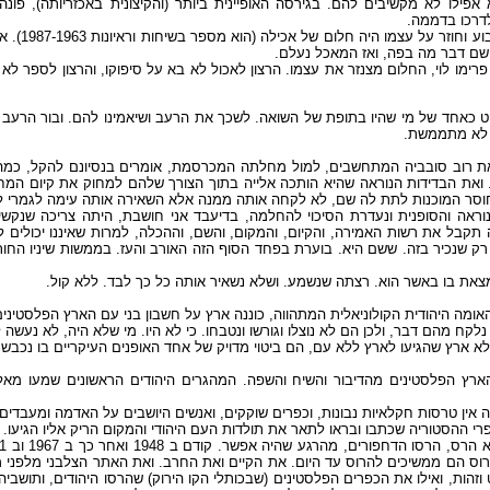
פילו לא מקשיבים להם. בגירסה האופיינית ביותר (והקיצונית באכזריותה), פונה 
 לדרכו בדממה
סיוט אחר וקבוע וחוזר על עצמו היה חלום של אכילה
שם דבר מה בפה, ואז המאכל נעלם
רימו לוי, החלום מצנזר את עצמו. הרצון לאכול לא בא על סיפוקו, והרצון לספר לא 
וט כאחד של מי שהיו בתופת של השואה. לשכך את הרעב ושיאמינו להם. ובור הרע
יא לא מתממשת
ת רוב סובביה המתחשבים, למול מחלתה המכרסמת, אומרים בנסיונם להקל, כמה ט
 ואת הבדידות הנוראה שהיא הותכה אלייה בתוך הצורך שלהם למחוק את קיום המ
וחוסר המוכנות לתת לה שם, לא לקחה אותה ממנה אלא השאירה אותה עימה לגמרי 
וראה והסופנית ונעדרת הסיכוי להחלמה, בדיעבד אני חושבת, היתה צריכה שנקש
קבל את רשות האמירה, והקיום, והמקום, והשם, וההכלה, למרות שאיננו יכולים ל
רק שנכיר בזה. ששם היא. בוערת בפחד הסוף הזה האורב והעז. בממשות שיניו החותכ
מצאת בו באשר הוא. רצתה שנשמע. ושלא נשאיר אותה כל כך לבד. ללא קול
ומה היהודית הקולוניאלית המתהווה, כוננה ארץ על חשבון בני עם הארץ הפלסטינ
לא נלקח מהם דבר, ולכן הם לא נוצלו וגורשו ונטבחו. כי לא היו. מי שלא היה, לא נעשה
לא ארץ שהגיעו לארץ ללא עם, הם ביטוי מדויק של אחד האופנים העיקריים בו נכב
הארץ הפלסטינים מהדיבור והשיח והשפה. המהגרים היהודים הראשונים שמעו מא
 אין טרסות חקלאיות נבונות, וכפרים שוקקים, ואנשים היושבים על האדמה ומעבדי
רי ההסטוריה שכתבו ובראו לתאר את תולדות העם היהודי והמקום הריק אליו הגיעו
וס הם ממשיכים להרוס עד היום. את הקיים ואת החרב. ואת האתר הצלבני מלפני מ
 וזהות, ואילו את הכפרים הפלסטינים (שבכותלי הקו הירוק) שהרסו היהודים, ותושביה