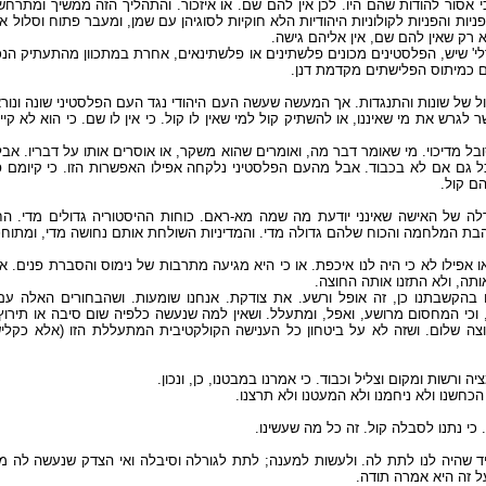
כי אסור להודות שהם היו. לכן אין להם שם. או איזכור. והתהליך הזה ממשיך ומתר
יות והפניות לקולוניות היהודיות הלא חוקיות לסוגיהן עם שמן, ומעבר פתוח וסלול א
א רק שאין להם שם, אין אליהם גישה
יברלי' שיש, הפלסטינים מכונים פלשתינים או פלשתינאים, אחרת במתכוון מהתעתיק הנ
ים כמיתוס הפלישתים מקדמת דנן
 של שונות והתנגדות. אך המעשה שעשה העם היהודי נגד העם הפלסטיני שונה ונורא 
שר לגרש את מי שאיננו, או להשתיק קול למי שאין לו קול. כי אין לו שם. כי הוא לא קי
ל מדיכוי. מי שאומר דבר מה, ואומרים שהוא משקר, או אוסרים אותו על דבריו. אבל
כל גם אם לא בכבוד. אבל מהעם הפלסטיני נלקחה אפילו האפשרות הזו. כי קיומם פש
להם קול
רלה של האישה שאינני יודעת מה שמה מא-ראם. כוחות ההיסטוריה גדולים מדי. החיי
 אהבת המלחמה והכוח שלהם גדולה מדי. והמדיניות השולחת אותם נחושה מדי, ומתוח
ו אפילו לא כי היה לנו איכפת. או כי היא מגיעה מתרבות של נימוס והסברת פנים. 
 אותה, ולא התזנו אותה החוצה
נו בהקשבתנו כן, זה אופל ורשע. את צודקת. אנחנו שומעות. ושהבחורים האלה ע
ק, וכי המחסום מרושע, ואפל, ומתעלל. ושאין למה שנעשה כלפיה שום סיבה או תירוץ 
צה שלום. ושזה לא על ביטחון כל הענישה הקולקטיבית המתעללת הזו (אלא כקלי
ציה ורשות ומקום וצליל וכבוד. כי אמרנו במבטנו, כן, ונכון
 הכחשנו ולא ניחמנו ולא המעטנו ולא תרצנו
שם. כי נתנו לסבלה קול. זה כל מה שעשינו
יד שהיה לנו לתת לה. ולעשות למענה; לתת לגורלה וסיבלה ואי הצדק שנעשה לה מ
על זה היא אמרה תודה