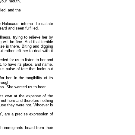
 your mouth,
fied, and the
Holocaust inferno. To satiate
eard and seen fulfilled.
ess, trying to relieve her by
will be fine. And that terrible
se is there. Biting and digging
 rather left her to deal with it
eded for us to listen to her and
t, to have its place, and name,
us pulse of fate that looks out
r her. In the tangibility of its
hrough.
ess. She wanted us to hear.
its own at the expense of the
 not here and therefore nothing
ause they were not. Whoever is
', are a precise expression of
sh immigrants heard from their