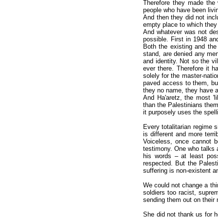
Therefore they made the w
people who have been livin
And then they did not incl
empty place to which the
And whatever was not des
possible. First in 1948 a
Both the existing and the 
stand, are denied any men
and identity. Not so the 
ever there. Therefore it
solely for the master-natio
paved access to them, but 
they no name, they have 
And Ha'aretz, the most 'li
than the Palestinians the
it purposely uses the spel
Every totalitarian regime 
is different and more terri
Voiceless, once cannot be
testimony. One who talks a
his words – at least pos
respected. But the Palesti
suffering is non-existent 
We could not change a thi
soldiers too racist, supre
sending them out on their 
She did not thank us for h