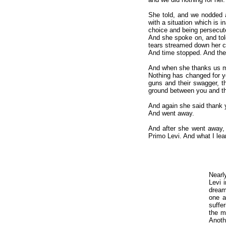
She told, and we nodded a
with a situation which is 
choice and being persecute
And she spoke on, and told
tears streamed down her c
And time stopped. And the
And when she thanks us my 
Nothing has changed for y
guns and their swagger, th
ground between you and th
And again she said thank 
And went away.
And after she went away, 
Primo Levi. And what I lea
Nearl
Levi 
dreamt
one a
suffe
the m
Anot