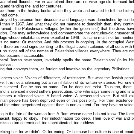
asteland flourish. For in wasteland there are no wise age-old terraced fiel
g and tending the land for centuries.
ude them in the history books which they wrote and created to tell the histo
y had come.
troyed by absence from discourse and language, was demolished by bulldo
nd then in 1967. And what they did not manage to demolish then, they continu
ruined. The Palestinians villages (within the 'green line') that the Jews hav
tion. One may acknowledge and commemorate the centuries-old crusader site,
village whose inhabitants were expelled in 1948. Its name must not be mentio
 has no name. Or mention. And this process is ongoing. In the occupied We
n, there are road signs pointing to the illegal Jewish colonies of all sorts with
no signs tell of the names of Palestinian villages everywhere. They are not 
also become inaccessible.
beral' Jewish newspaper, invariably spells the name 'Palestinians' (in its Hebr
mselves:
ling that conveys them, as foreign and invasive as the legendary Philistines.
silences voice. Voices of difference, of resistance. But what the Jewish peopl
ble. It is not a silencing but an annihilation of its written existence. For on
 silenced. For he has no name. For he does not exist. Thus too, there is 
nd is silenced indeed suffers persecution. One who says something and is acc
sesses a silenced voice. A hated voice. A persecuted voice. But still exi
nian people has been deprived even of this possibility. For their existence 
and the crime perpetrated against them is non-existent. For they have no voice
ng in the fate of the woman from A-Ram whose name I do not know. The forces
macist, happy to obey. Their indoctrination too deep. Their love of war and 
mission too determined, too sophisticated, too ruthless.
elping her, for we didn't. Or for caring. Or because her culture is one of cou