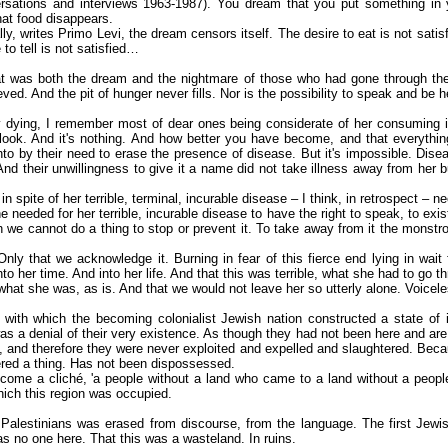
rsations and interviews 1963-1987). You dream that you put something in
hat food disappears.
ly, writes Primo Levi, the dream censors itself. The desire to eat is not satis
 to tell is not satisfied…
t was both the dream and the nightmare of those who had gone through the 
eved. And the pit of hunger never fills. Nor is the possibility to speak and be h
ying, I remember most of dear ones being considerate of her consuming illn
look. And it's nothing. And how better you have become, and that everything 
to by their need to erase the presence of disease. But it's impossible. Disea
 And their unwillingness to give it a name did not take illness away from her but
spite of her terrible, terminal, incurable disease – I think, in retrospect – ne
 needed for her terrible, incurable disease to have the right to speak, to exis
 we cannot do a thing to stop or prevent it. To take away from it the monstro
nly that we acknowledge it. Burning in fear of this fierce end lying in wait fo
nto her time. And into her life. And that this was terrible, what she had to go t
hat she was, as is. And that we would not leave her so utterly alone. Voicel
with which the becoming colonialist Jewish nation constructed a state of 
as a denial of their very existence. As though they had not been here and are
 and therefore they were never exploited and expelled and slaughtered. Bec
ered a thing. Has not been dispossessed.
ome a cliché, 'a people without a land who came to a land without a people
hich this region was occupied.
e Palestinians was erased from discourse, from the language. The first Jewi
s no one here. That this was a wasteland. In ruins.