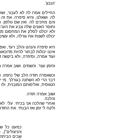
'הנכון'.
החיילים אמרו לה לא לעבור, ושת
לה. ושאלנו, והיא סיפרה. את זה.
והם מחכים לה. ואין שם טלפון..
וחוסר האונים שלה צבע את הערב.
ולא יכולנו לסלק את המחסום מא
יכולנו לשנות את גורלה, ולא עשי.
היא סיפרה והנהנו והלב רעד, ואפ
איננו יכולות לבחור להיות מדוכאו.
ועוד אמרה, וסיפרה, ולא ביקשה .
והזמן עצר. והשמים. ושוב אמרה .
וכשאמרה תודה הלב שלי נחמץ. ו.
דבר הרי לא השתנה בגורלך. מי י,
הטווסית, ואלימותם המובנית, ולו .
ושוב אמרה תודה.
והלכה.
ואחרי שהלכה אני בכיתי. עלי. לא.
ולקח לי זמן ואז הבנתי. את התו.
כמעט כל שרי
והניצולים")
שבים הביתה;