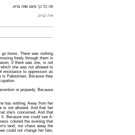
וזה כל כך מעט שזה נורא.
איה קניוק.
o go home. There was nothing
 moving freely through them in
ason, if there was one, is not
or which she was not allowed to
f resistance to oppression as
e is Palestinian. Because they
cupation.
evention or jeopardy. Because
she has nothing. Away from her
 is not allowed. And that her
hat she's concerned. And that
o it. Because one could see A-
ness colored the evening that
on's land, nor chase away the
, we could not change her fate,