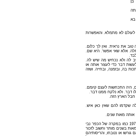
בן
 (הוא מספר בשיחות וראיונות 1987-1963). אתה
בא
ב לעולם לא מתמלא. והאפשרות
וב את נראית. ואין לך כלום
חלה. אלא שאי אפשר. היא שם
לבד
יב לה ולא נכחיש מה שיש לה
עשות דבר כדי לעצור אותה או
ות בה, ובזמנה, ובחייה. ושזה
ים, היה התכחשות לעצם קיומם
 לו דבר. ולא נלקח ממנו דבר
ש חבל הארץ הזה
לה שקדמו להם שאין כאן איש
ם אותה מאות שנים
ומה שההעדר מהשיח ומהשפה לא הרס, הרסו הדחפורים, מהרגע שהיה אפשר. קודם ב 1948 ואחר כך ב 1967 וב 1971 כמו במקרה של הכפר נבי
אות בשנים מותר וחשוב לזכור
ם גורשו או נטבחו, והריסותיהם