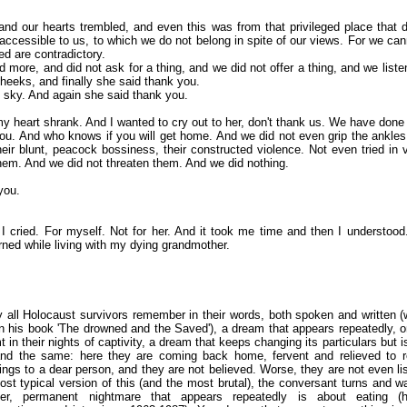
nd our hearts trembled, and even this was from that privileged place that d
inaccessible to us, to which we do not belong in spite of our views. For we c
d are contradictory.
 more, and did not ask for a thing, and we did not offer a thing, and we list
heeks, and finally she said thank you.
 sky. And again she said thank you.
heart shrank. And I wanted to cry out to her, don't thank us. We have done 
ou. And who knows if you will get home. And we did not even grip the ankles
eir blunt, peacock bossiness, their constructed violence. Not even tried in 
em. And we did not threaten them. And we did nothing.
you.
I cried. For myself. Not for her. And it took me time and then I understoo
rned while living with my dying grandmother.
y all Holocaust survivors remember in their words, both spoken and written (
in his book 'The drowned and the Saved'), a dream that appears repeatedly, o
 in their nights of captivity, a dream that keeps changing its particulars but i
nd the same: here they are coming back home, fervent and relieved to re
rings to a dear person, and they are not believed. Worse, they are not even li
ost typical version of this (and the most brutal), the conversant turns and wa
her, permanent nightmare that appears repeatedly is about eating 