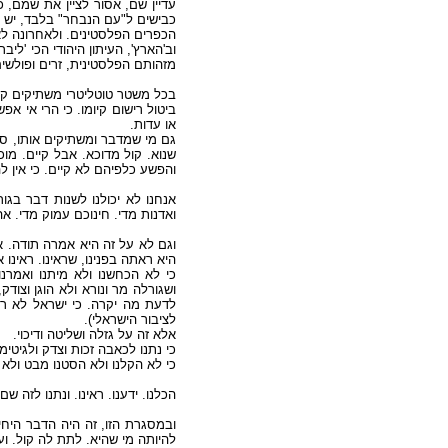
עדיין שם, אסור לציין את שמם, 
כבישים ל"עם הנבחר" בלבד, יש פנ
הכפרים הפלסטינים. ולאחרונה ל.
וב'הארץ', העיתון היהודי הכי 'ל
מזהותם הפלסטינית, זרים ופולש.
בכל משטר טוטליטרי משתיקים קול
ביטול רישום קיומו. כי הרי אי אפ
או עדות.
גם מי שמדבר ומשתיקים אותו, סוב
שנוא. קול מדוכא. אבל קיים. מו
והפשע כלפיהם לא קיים. כי אין .
אנחנו לא יכולנו לשנות דבר בגו
ואדנות מדי. חינוכם עמוק מדי..
וגם לא על זה היא אמרה תודה. א
היא ראתה בפנינו, שראינו. ראינו.
כי לא הכחשנו ולא מיתנו ואמר,
ושגורלה מר ונורא ולא הוגן וצוד
לדעת מה יקרה. כי ישראל לא רו
לציבור הישראלי).
אלא זה על גזלה ושליטה ודיכוי.
כי נתנו לכאבה זכות וצדק ולגיטימ.
כי לא הקלנו ולא הסטנו מבט ולא.
הכלנו. ידענו. ראינו. ונתנו לזה .
ובמסגרת הזו, זה היה הדבר היח.
להיותה מי שהיא. לתת לה קול. ו.